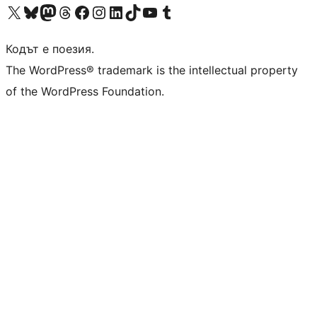
Visit our X (formerly Twitter) account
Visit our Bluesky account
Visit our Mastodon account
Visit our Threads account
Посетете нашата страница във Facebook
Посетете нашия профил в Instagram
Посетете нашия профил в LinkedIn
Visit our TikTok account
Visit our YouTube channel
Visit our Tumblr account
Кодът е поезия.
The WordPress® trademark is the intellectual property
of the WordPress Foundation.