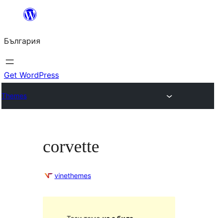
Към
съдържанието
България
Get WordPress
Themes
corvette
vinethemes