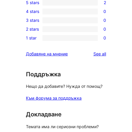
5 stars
2
2
4 stars
0
5-
0
3 stars
0
star
4-
0
reviews
2 stars
0
star
3-
0
reviews
1 star
0
star
2-
0
reviews
star
1-
reviews
Добавяне на мнение
See all
reviews
star
reviews
Поддръжка
Нещо да добавите? Нужда от помощ?
Към форума за поддръжка
Докладване
Темата има ли сериозни проблеми?