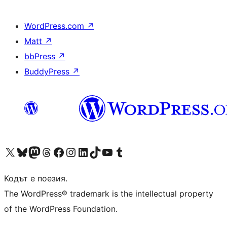
WordPress.com
↗
Matt
↗
bbPress
↗
BuddyPress
↗
Visit our X (formerly Twitter) account
Visit our Bluesky account
Visit our Mastodon account
Visit our Threads account
Посетете нашата страница във Facebook
Посетете нашия профил в Instagram
Посетете нашия профил в LinkedIn
Visit our TikTok account
Visit our YouTube channel
Visit our Tumblr account
Кодът е поезия.
The WordPress® trademark is the intellectual property
of the WordPress Foundation.