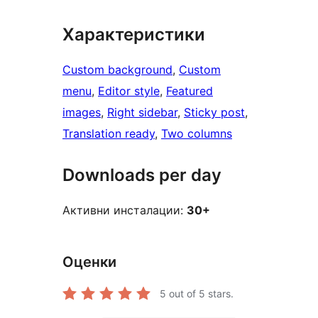
Характеристики
Custom background
, 
Custom
menu
, 
Editor style
, 
Featured
images
, 
Right sidebar
, 
Sticky post
, 
Translation ready
, 
Two columns
Downloads per day
Активни инсталации:
30+
Оценки
5
out of 5 stars.