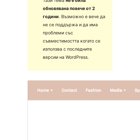
Тази тема
не е била
обновявана повече от 2
години
. Възможно е вече да
не се поддържа и да има
проблеми със
съвместимостта когато се
използва с последните
версии на WordPress.