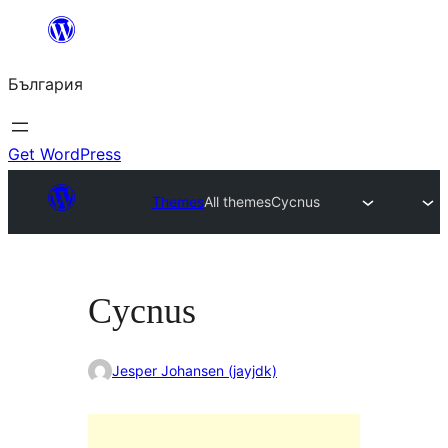
Към
съдържанието
България
Get WordPress
Themes
All themes
Cycnus
Cycnus
Jesper Johansen (jayjdk)