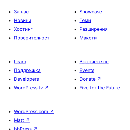
За нас
Showcase
Новини
Теми
Хостинг
Разширения
Поверителност
Макети
Learn
Включете се
Поддръжка
Events
Developers
Donate
↗
WordPress.tv
↗
Five for the Future
WordPress.com
↗
Matt
↗
bbPress
↗