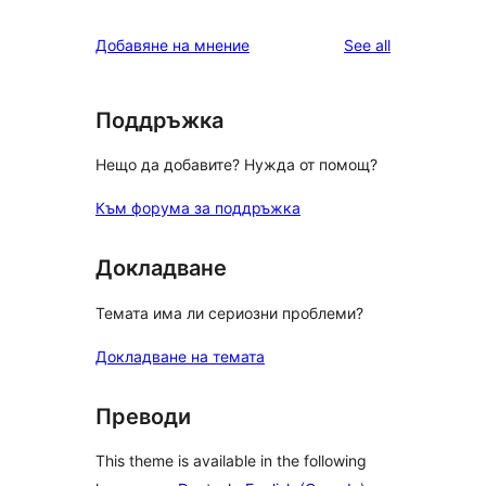
reviews
star
1-
reviews
Добавяне на мнение
See all
reviews
star
reviews
Поддръжка
Нещо да добавите? Нужда от помощ?
Към форума за поддръжка
Докладване
Темата има ли сериозни проблеми?
Докладване на темата
Преводи
This theme is available in the following