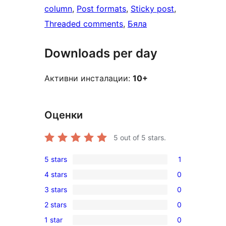
column
, 
Post formats
, 
Sticky post
, 
Threaded comments
, 
Бяла
Downloads per day
Активни инсталации:
10+
Оценки
5
out of 5 stars.
5 stars
1
1
4 stars
0
5-
0
3 stars
0
star
4-
0
review
2 stars
0
star
3-
0
reviews
1 star
0
star
2-
0