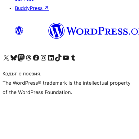
BuddyPress
↗
Visit our X (formerly Twitter) account
Visit our Bluesky account
Visit our Mastodon account
Visit our Threads account
Посетете нашата страница във Facebook
Посетете нашия профил в Instagram
Посетете нашия профил в LinkedIn
Visit our TikTok account
Visit our YouTube channel
Visit our Tumblr account
Кодът е поезия.
The WordPress® trademark is the intellectual property
of the WordPress Foundation.