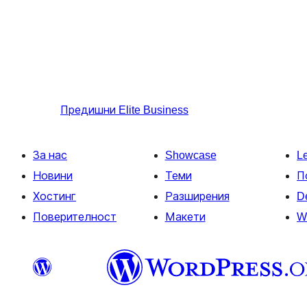
Предишни
Elite Business
За нас
Showcase
L
Новини
Теми
П
Хостинг
Разширения
D
Поверителност
Макети
W