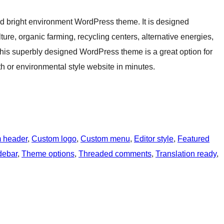
and bright environment WordPress theme. It is designed
ture, organic farming, recycling centers, alternative energies,
This superbly designed WordPress theme is a great option for
th or environmental style website in minutes.
 header
, 
Custom logo
, 
Custom menu
, 
Editor style
, 
Featured
debar
, 
Theme options
, 
Threaded comments
, 
Translation ready
, 