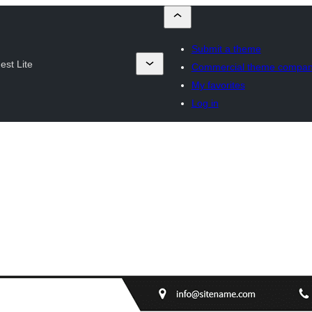
Submit a theme
est Lite
Commercial theme compan
My favorites
Log in