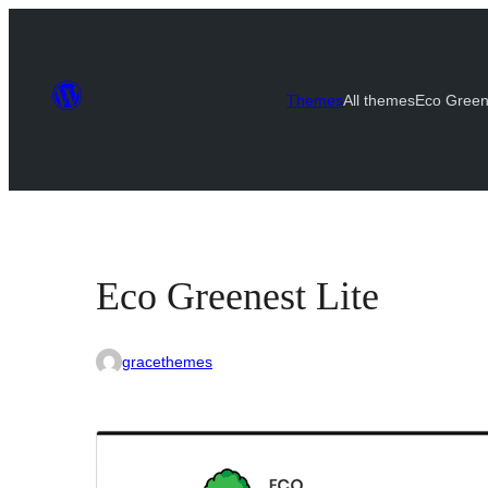
Themes
All themes
Eco Green
Eco Greenest Lite
gracethemes