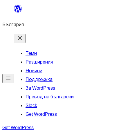
Към
съдържанието
България
Теми
Разширения
Новини
Поддръжка
За WordPress
Превод на български
Slack
Get WordPress
Get WordPress