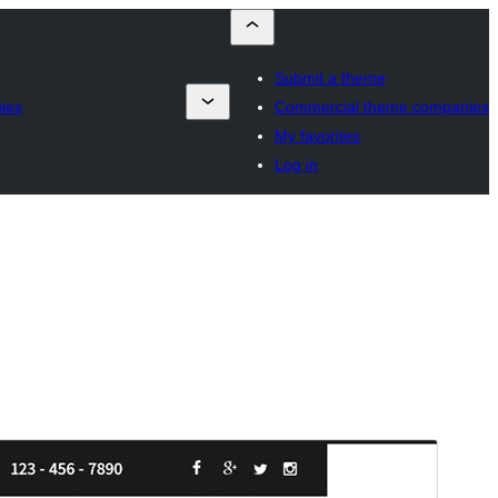
Submit a theme
ies
Commercial theme companies
My favorites
Log in
Преглед
Изтегляне