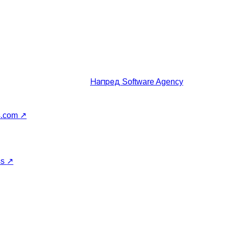
Напред
Software Agency
s.com
↗
ss
↗