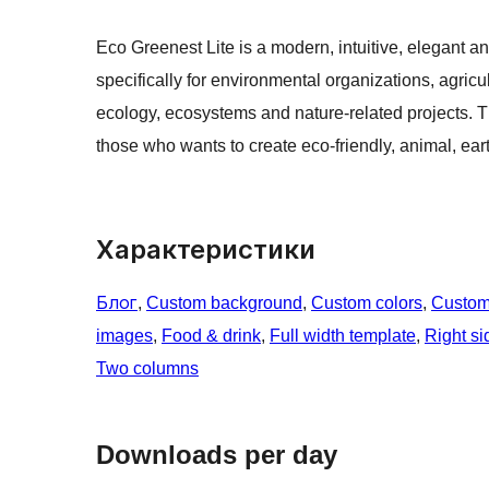
Eco Greenest Lite is a modern, intuitive, elegant 
specifically for environmental organizations, agricul
ecology, ecosystems and nature-related projects. 
those who wants to create eco-friendly, animal, ear
Характеристики
Блог
, 
Custom background
, 
Custom colors
, 
Custom
images
, 
Food & drink
, 
Full width template
, 
Right si
Two columns
Downloads per day