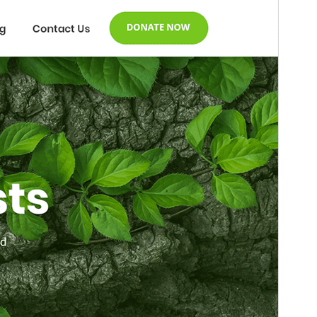
Версия
2.1
Last updated
май 15, 2025
Active installations
200+
PHP version
5.6
Theme homepage