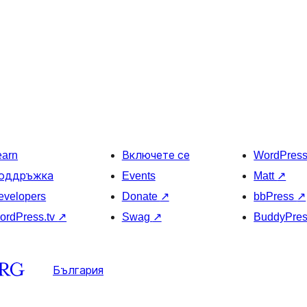
earn
Включете се
WordPres
оддръжка
Events
Matt
↗
evelopers
Donate
↗
bbPress
↗
ordPress.tv
↗
Swag
↗
BuddyPre
България