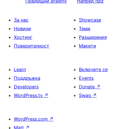
Предишни
Brawny
Напред
fBiz
За нас
Showcase
Новини
Теми
Хостинг
Разширения
Поверителност
Макети
Learn
Включете се
Поддръжка
Events
Developers
Donate
↗
WordPress.tv
↗
Swag
↗
WordPress.com
↗
Matt
↗