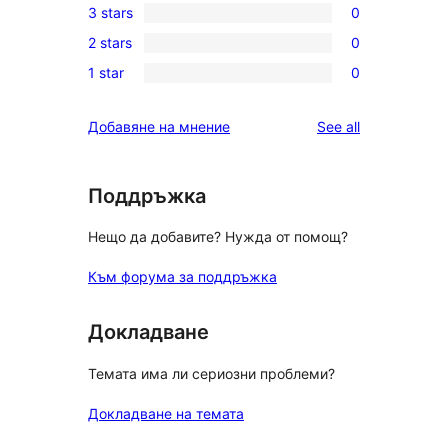
3 stars
0
star
4-
0
review
2 stars
0
star
3-
0
reviews
1 star
0
star
2-
0
reviews
star
1-
reviews
Добавяне на мнение
See all
reviews
star
reviews
Поддръжка
Нещо да добавите? Нужда от помощ?
Към форума за поддръжка
Докладване
Темата има ли сериозни проблеми?
Докладване на темата