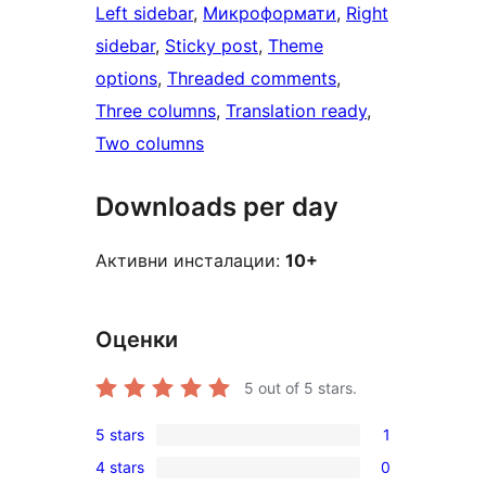
Left sidebar
, 
Микроформати
, 
Right
sidebar
, 
Sticky post
, 
Theme
options
, 
Threaded comments
, 
Three columns
, 
Translation ready
, 
Two columns
Downloads per day
Активни инсталации:
10+
Оценки
5
out of 5 stars.
5 stars
1
1
4 stars
0
5-
0