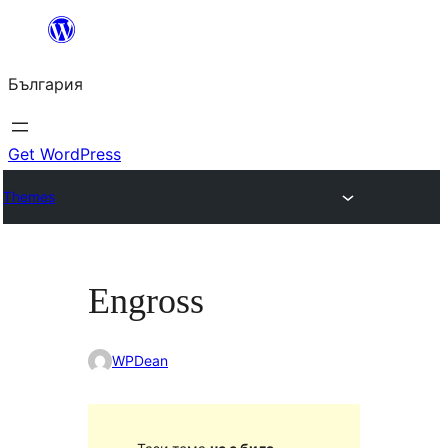
Към
съдържанието
България
Get WordPress
Themes
Engross
WPDean