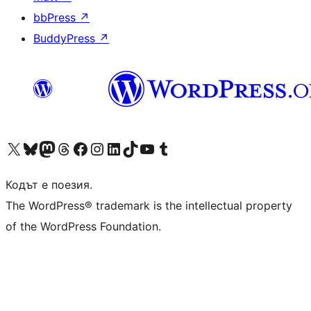
bbPress
↗
BuddyPress
↗
Visit our X (formerly Twitter) account
Visit our Bluesky account
Visit our Mastodon account
Visit our Threads account
Посетете нашата страница във Facebook
Посетете нашия профил в Instagram
Посетете нашия профил в LinkedIn
Visit our TikTok account
Visit our YouTube channel
Visit our Tumblr account
Кодът е поезия.
The WordPress® trademark is the intellectual property
of the WordPress Foundation.