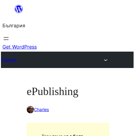
Към
съдържанието
България
Get WordPress
Themes
ePublishing
Charles