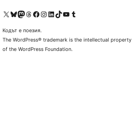
Visit our X (formerly Twitter) account
Visit our Bluesky account
Visit our Mastodon account
Visit our Threads account
Посетете нашата страница във Facebook
Посетете нашия профил в Instagram
Посетете нашия профил в LinkedIn
Visit our TikTok account
Visit our YouTube channel
Visit our Tumblr account
Кодът е поезия.
The WordPress® trademark is the intellectual property
of the WordPress Foundation.