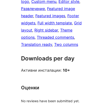
logo
, 
Custom menu
, 
Editor style
, 
Развлечение
, 
Featured image
header
, 
Featured images
, 
Footer
widgets
, 
Full width template
, 
Grid
layout
, 
Right sidebar
, 
Theme
options
, 
Threaded comments
, 
Translation ready
, 
Two columns
Downloads per day
Активни инсталации:
10+
Оценки
No reviews have been submitted yet.