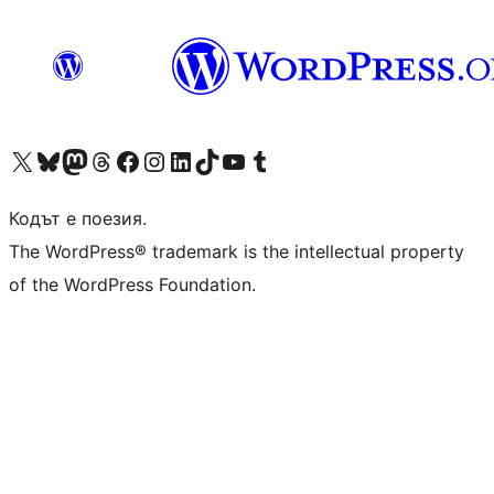
Visit our X (formerly Twitter) account
Visit our Bluesky account
Visit our Mastodon account
Visit our Threads account
Посетете нашата страница във Facebook
Посетете нашия профил в Instagram
Посетете нашия профил в LinkedIn
Visit our TikTok account
Visit our YouTube channel
Visit our Tumblr account
Кодът е поезия.
The WordPress® trademark is the intellectual property
of the WordPress Foundation.