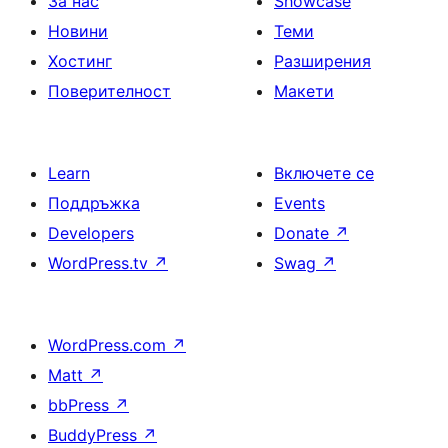
За нас
Showcase
Новини
Теми
Хостинг
Разширения
Поверителност
Макети
Learn
Включете се
Поддръжка
Events
Developers
Donate
↗
WordPress.tv
↗
Swag
↗
WordPress.com
↗
Matt
↗
bbPress
↗
BuddyPress
↗