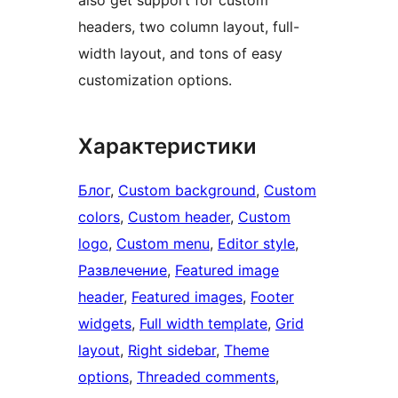
also get support for custom
headers, two column layout, full-
width layout, and tons of easy
customization options.
Характеристики
Блог
, 
Custom background
, 
Custom
colors
, 
Custom header
, 
Custom
logo
, 
Custom menu
, 
Editor style
, 
Развлечение
, 
Featured image
header
, 
Featured images
, 
Footer
widgets
, 
Full width template
, 
Grid
layout
, 
Right sidebar
, 
Theme
options
, 
Threaded comments
, 