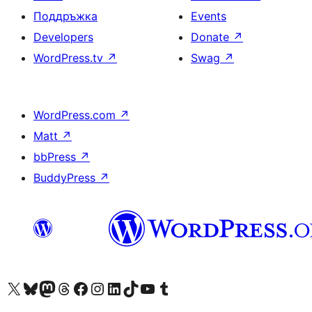
Поддръжка
Events
Developers
Donate
↗
WordPress.tv
↗
Swag
↗
WordPress.com
↗
Matt
↗
bbPress
↗
BuddyPress
↗
Visit our X (formerly Twitter) account
Visit our Bluesky account
Visit our Mastodon account
Visit our Threads account
Посетете нашата страница във Facebook
Посетете нашия профил в Instagram
Посетете нашия профил в LinkedIn
Visit our TikTok account
Visit our YouTube channel
Visit our Tumblr account