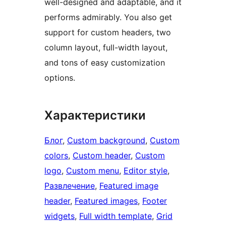
well-designed and adaptable, and it
performs admirably. You also get
support for custom headers, two
column layout, full-width layout,
and tons of easy customization
options.
Характеристики
Блог
, 
Custom background
, 
Custom
colors
, 
Custom header
, 
Custom
logo
, 
Custom menu
, 
Editor style
, 
Развлечение
, 
Featured image
header
, 
Featured images
, 
Footer
widgets
, 
Full width template
, 
Grid