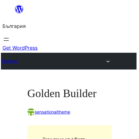
Към
съдържанието
България
Get WordPress
Themes
Golden Builder
sensationaltheme