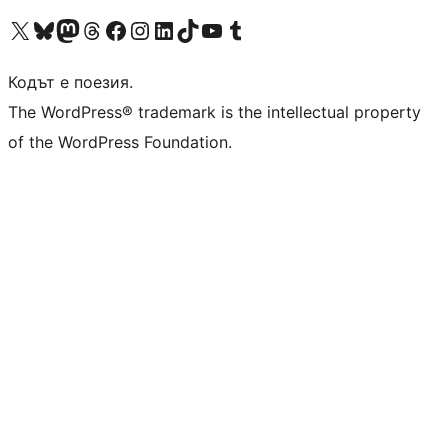
Visit our X (formerly Twitter) account
Visit our Bluesky account
Visit our Mastodon account
Visit our Threads account
Посетете нашата страница във Facebook
Посетете нашия профил в Instagram
Посетете нашия профил в LinkedIn
Visit our TikTok account
Visit our YouTube channel
Visit our Tumblr account
Кодът е поезия.
The WordPress® trademark is the intellectual property
of the WordPress Foundation.