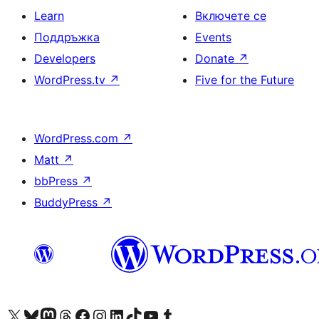
Learn
Включете се
Поддръжка
Events
Developers
Donate
↗
WordPress.tv
↗
Five for the Future
WordPress.com
↗
Matt
↗
bbPress
↗
BuddyPress
↗
Visit our X (formerly Twitter) account
Visit our Bluesky account
Visit our Mastodon account
Visit our Threads account
Посетете нашата страница във Facebook
Посетете нашия профил в Instagram
Посетете нашия профил в LinkedIn
Visit our TikTok account
Visit our YouTube channel
Visit our Tumblr account