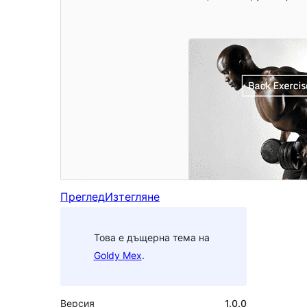
Преглед
Изтегляне
Това е дъщерна тема на
Goldy Mex
.
Версия
1.0.0