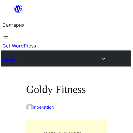
Към
съдържанието
България
Get WordPress
Themes
Goldy Fitness
inpersttion