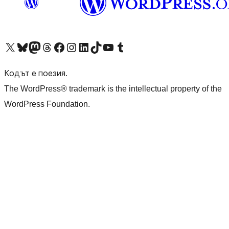
Visit our X (formerly Twitter) account
Visit our Bluesky account
Visit our Mastodon account
Visit our Threads account
Посетете нашата страница във Facebook
Посетете нашия профил в Instagram
Посетете нашия профил в LinkedIn
Visit our TikTok account
Visit our YouTube channel
Visit our Tumblr account
Кодът е поезия.
The WordPress® trademark is the intellectual property of the
WordPress Foundation.