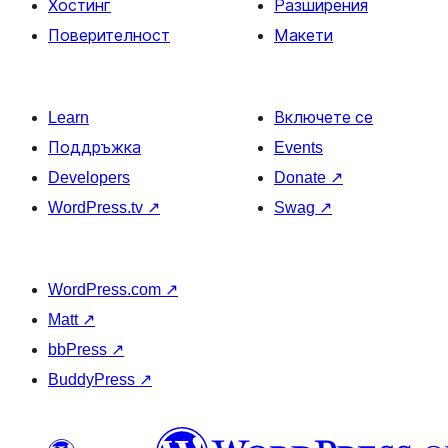
Хостинг
Разширения
Поверителност
Макети
Learn
Включете се
Поддръжка
Events
Developers
Donate
↗
WordPress.tv
↗
Swag
↗
WordPress.com
↗
Matt
↗
bbPress
↗
BuddyPress
↗