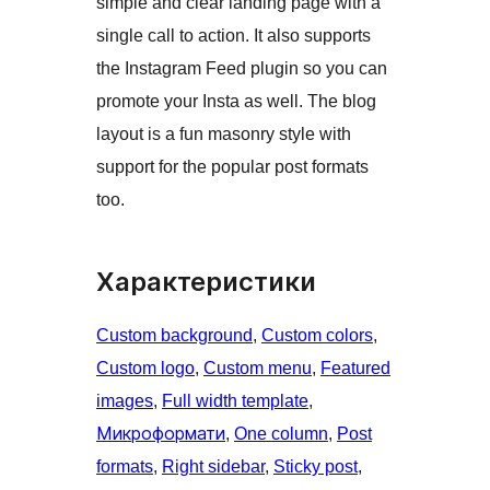
simple and clear landing page with a
single call to action. It also supports
the Instagram Feed plugin so you can
promote your Insta as well. The blog
layout is a fun masonry style with
support for the popular post formats
too.
Характеристики
Custom background
, 
Custom colors
, 
Custom logo
, 
Custom menu
, 
Featured
images
, 
Full width template
, 
Микроформати
, 
One column
, 
Post
formats
, 
Right sidebar
, 
Sticky post
, 