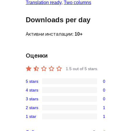
Translation ready
, 
Two columns
Downloads per day
Активни инсталации:
10+
Оценки
1.5
out of 5 stars.
5 stars
0
0
4 stars
0
5-
0
3 stars
0
star
4-
0
reviews
2 stars
1
star
3-
1
reviews
1 star
1
star
2-
1
reviews
star
1-