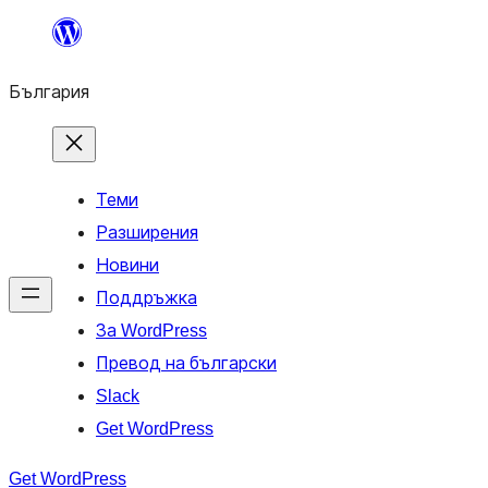
Към
съдържанието
България
Теми
Разширения
Новини
Поддръжка
За WordPress
Превод на български
Slack
Get WordPress
Get WordPress