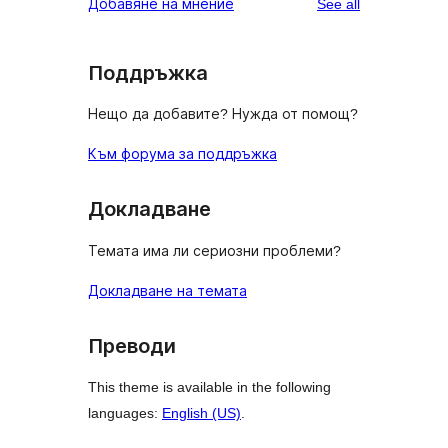
reviews
Добавяне на мнение
See all
review
star
review
Поддръжка
Нещо да добавите? Нужда от помощ?
Към форума за поддръжка
Докладване
Темата има ли сериозни проблеми?
Докладване на темата
Преводи
This theme is available in the following
languages:
English (US)
.