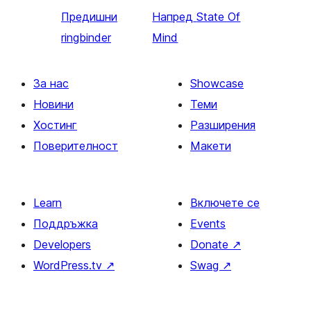
Предишни
Напред
State Of
ringbinder
Mind
За нас
Showcase
Новини
Теми
Хостинг
Разширения
Поверителност
Макети
Learn
Включете се
Поддръжка
Events
Developers
Donate
↗
WordPress.tv
↗
Swag
↗