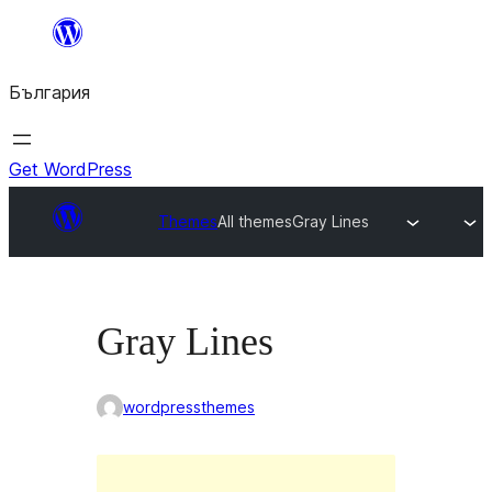
Към
съдържанието
България
Get WordPress
Themes
All themes
Gray Lines
Gray Lines
wordpressthemes