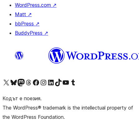
WordPress.com
↗
Matt
↗
bbPress
↗
BuddyPress
↗
Visit our X (formerly Twitter) account
Visit our Bluesky account
Visit our Mastodon account
Visit our Threads account
Посетете нашата страница във Facebook
Посетете нашия профил в Instagram
Посетете нашия профил в LinkedIn
Visit our TikTok account
Visit our YouTube channel
Visit our Tumblr account
Кодът е поезия.
The WordPress® trademark is the intellectual property of
the WordPress Foundation.