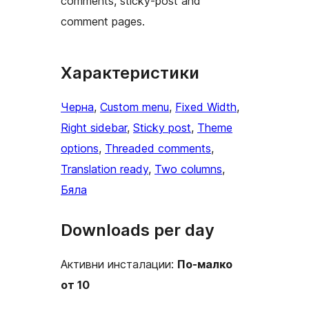
comments, sticky-post and
comment pages.
Характеристики
Черна
, 
Custom menu
, 
Fixed Width
, 
Right sidebar
, 
Sticky post
, 
Theme
options
, 
Threaded comments
, 
Translation ready
, 
Two columns
, 
Бяла
Downloads per day
Активни инсталации:
По-малко
от 10