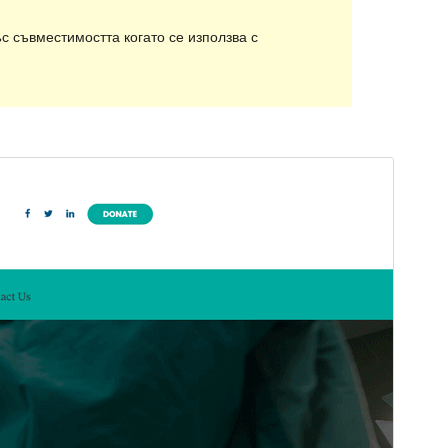
с съвместимостта когато се използва с
Преглед
Изтегляне
Версия
1.0.8
Last updated
май 6, 2022
Active installations
100+
PHP version
5.6
Theme homepage