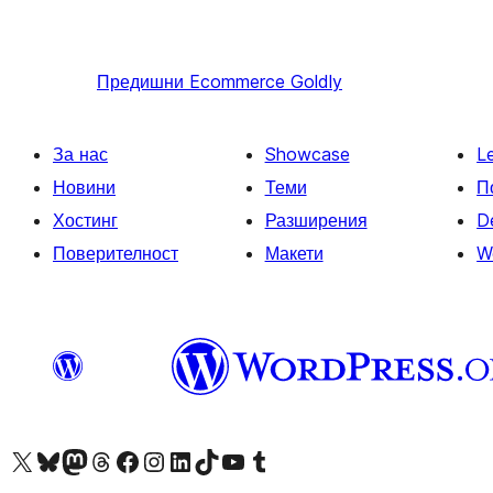
Предишни
Ecommerce Goldly
За нас
Showcase
L
Новини
Теми
П
Хостинг
Разширения
D
Поверителност
Макети
W
Visit our X (formerly Twitter) account
Visit our Bluesky account
Visit our Mastodon account
Visit our Threads account
Посетете нашата страница във Facebook
Посетете нашия профил в Instagram
Посетете нашия профил в LinkedIn
Visit our TikTok account
Visit our YouTube channel
Visit our Tumblr account