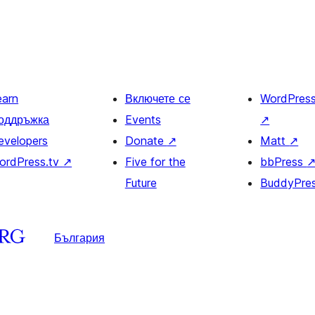
earn
Включете се
WordPres
оддръжка
Events
↗
evelopers
Donate
↗
Matt
↗
ordPress.tv
↗
Five for the
bbPress
Future
BuddyPre
България