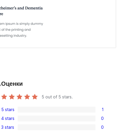
Оценки
,
5
out of 5 stars.
5 stars
1
1
4 stars
0
5-
0
3 stars
0
star
4-
0