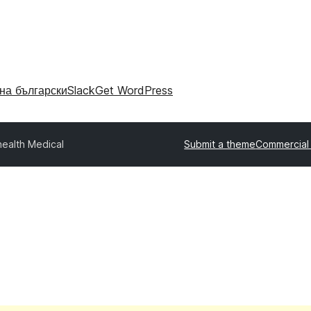
на български
Slack
Get WordPress
ealth Medical
Submit a theme
Commercial