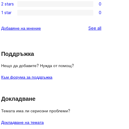
review
2 stars
0
star
3-
0
reviews
1 star
0
star
2-
0
reviews
star
1-
reviews
Добавяне на мнение
See all
reviews
star
reviews
Поддръжка
Нещо да добавите? Нужда от помощ?
Към форума за поддръжка
Докладване
Темата има ли сериозни проблеми?
Докладване на темата