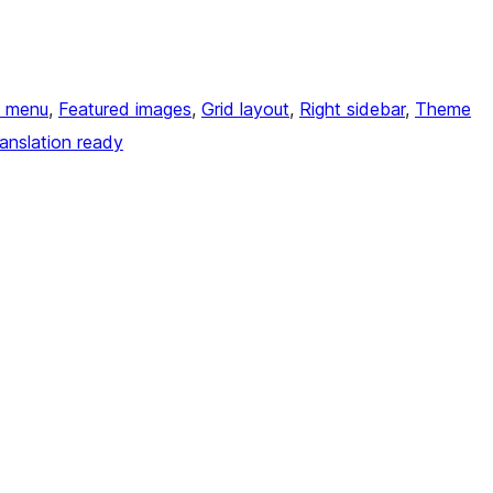
 menu
, 
Featured images
, 
Grid layout
, 
Right sidebar
, 
Theme
anslation ready