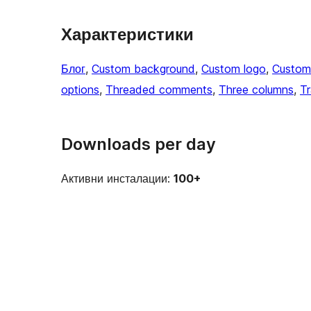
Характеристики
Блог
, 
Custom background
, 
Custom logo
, 
Custom
options
, 
Threaded comments
, 
Three columns
, 
Tr
Downloads per day
Активни инсталации:
100+