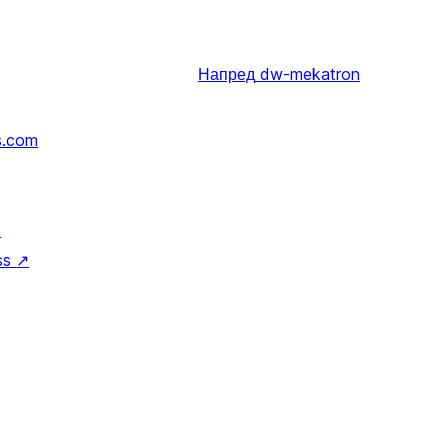
Напред
dw-mekatron
s.com
↗
ss
↗