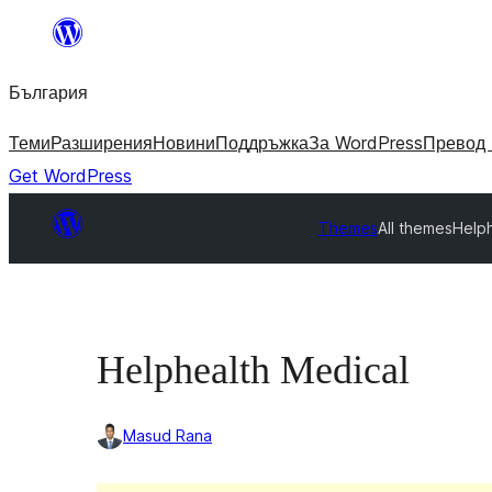
Към
съдържанието
България
Теми
Разширения
Новини
Поддръжка
За WordPress
Превод 
Get WordPress
Themes
All themes
Helph
Helphealth Medical
Masud Rana