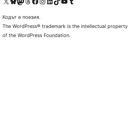
Visit our X (formerly Twitter) account
Visit our Bluesky account
Visit our Mastodon account
Visit our Threads account
Посетете нашата страница във Facebook
Посетете нашия профил в Instagram
Посетете нашия профил в LinkedIn
Visit our TikTok account
Visit our YouTube channel
Visit our Tumblr account
Кодът е поезия.
The WordPress® trademark is the intellectual property
of the WordPress Foundation.