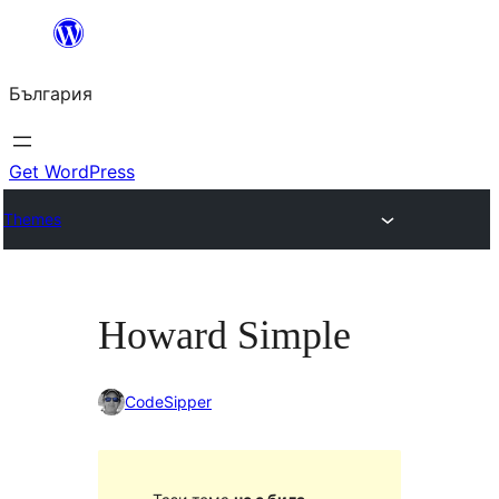
Към
съдържанието
България
Get WordPress
Themes
Howard Simple
CodeSipper