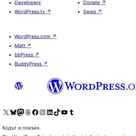
Developers
Donate
↗
WordPress.tv
↗
Swag
↗
WordPress.com
↗
Matt
↗
bbPress
↗
BuddyPress
↗
Visit our X (formerly Twitter) account
Visit our Bluesky account
Visit our Mastodon account
Visit our Threads account
Посетете нашата страница във Facebook
Посетете нашия профил в Instagram
Посетете нашия профил в LinkedIn
Visit our TikTok account
Visit our YouTube channel
Visit our Tumblr account
Кодът е поезия.