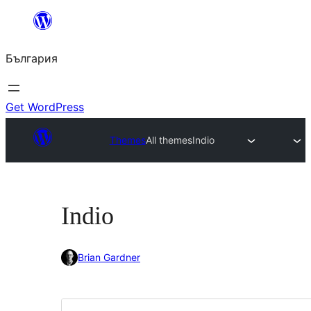
Към
съдържанието
България
Get WordPress
Themes
All themes
Indio
Indio
Brian Gardner