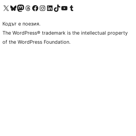
Visit our X (formerly Twitter) account
Visit our Bluesky account
Visit our Mastodon account
Visit our Threads account
Посетете нашата страница във Facebook
Посетете нашия профил в Instagram
Посетете нашия профил в LinkedIn
Visit our TikTok account
Visit our YouTube channel
Visit our Tumblr account
Кодът е поезия.
The WordPress® trademark is the intellectual property
of the WordPress Foundation.