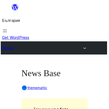
Към
съдържанието
България
Get WordPress
Themes
News Base
thememattic