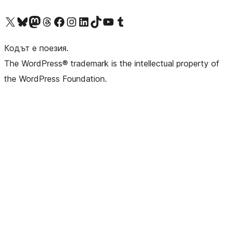
Visit our X (formerly Twitter) account
Visit our Bluesky account
Visit our Mastodon account
Visit our Threads account
Посетете нашата страница във Facebook
Посетете нашия профил в Instagram
Посетете нашия профил в LinkedIn
Visit our TikTok account
Visit our YouTube channel
Visit our Tumblr account
Кодът е поезия.
The WordPress® trademark is the intellectual property of
the WordPress Foundation.