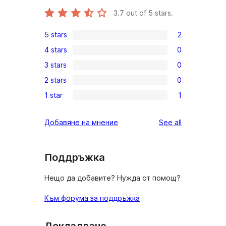
3.7
out of 5 stars.
5 stars
2
2
4 stars
0
5-
0
3 stars
0
star
4-
0
reviews
2 stars
0
star
3-
0
reviews
1 star
1
star
2-
1
reviews
star
1-
reviews
Добавяне на мнение
See all
reviews
star
review
Поддръжка
Нещо да добавите? Нужда от помощ?
Към форума за поддръжка