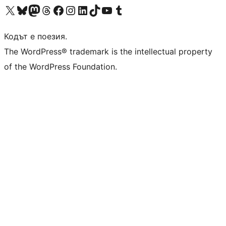
Visit our X (formerly Twitter) account
Visit our Bluesky account
Visit our Mastodon account
Visit our Threads account
Посетете нашата страница във Facebook
Посетете нашия профил в Instagram
Посетете нашия профил в LinkedIn
Visit our TikTok account
Visit our YouTube channel
Visit our Tumblr account
Кодът е поезия.
The WordPress® trademark is the intellectual property
of the WordPress Foundation.