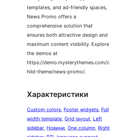
templates, and ad-friendly spaces,
News Promo offers a
comprehensive solution that
ensures both attractive design and
maximum content visibility. Explore
the demos at
https://demo.mysterythemes.com/c
hild-theme/news-promo/.
Характеристики
Custom colors
, 
Footer widgets
, 
Full
width template
, 
Grid layout
, 
Left
sidebar
, 
Новини
, 
One column
, 
Right