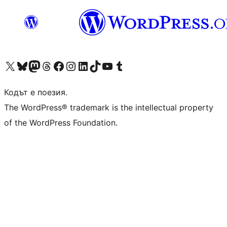
Visit our X (formerly Twitter) account
Visit our Bluesky account
Visit our Mastodon account
Visit our Threads account
Посетете нашата страница във Facebook
Посетете нашия профил в Instagram
Посетете нашия профил в LinkedIn
Visit our TikTok account
Visit our YouTube channel
Visit our Tumblr account
Кодът е поезия.
The WordPress® trademark is the intellectual property
of the WordPress Foundation.