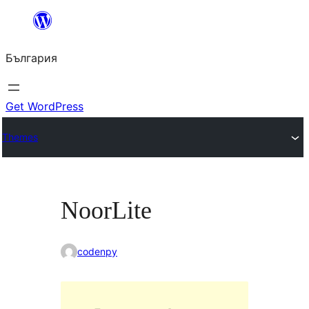
Към
съдържанието
България
Get WordPress
Themes
NoorLite
codenpy