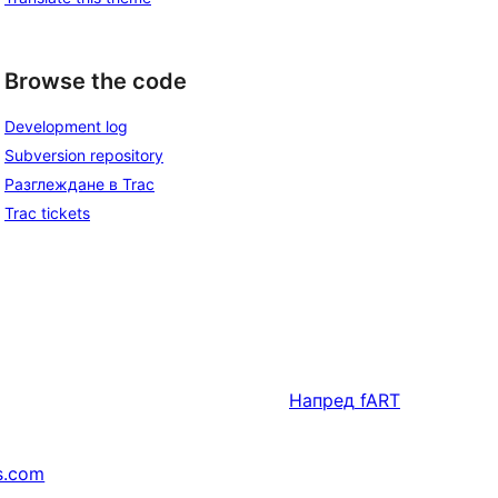
Browse the code
Development log
Subversion repository
Разглеждане в Trac
Trac tickets
Напред
fART
s.com