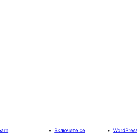
earn
Включете се
WordPres