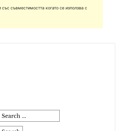
 със съвместимостта когато се използва с
Преглед
Изтегляне
Това е дъщерна тема на
Fanoe
.
Версия
1.1.4
Last updated
май 14, 2018
Active installations
30+
Theme homepage