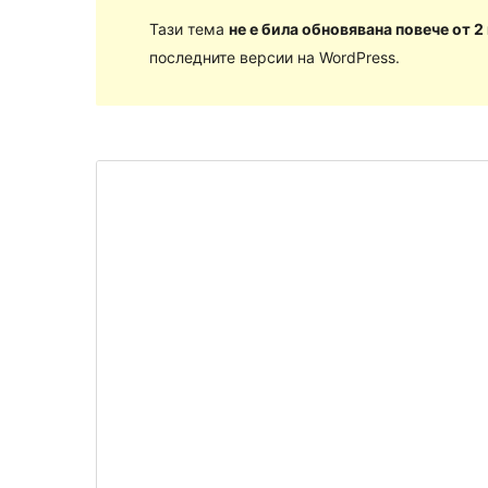
Тази тема
не е била обновявана повече от 2
последните версии на WordPress.