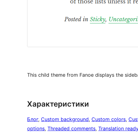
This child theme from Fanoe displays the sideb
Характеристики
Блог
, 
Custom background
, 
Custom colors
, 
Cus
options
, 
Threaded comments
, 
Translation read