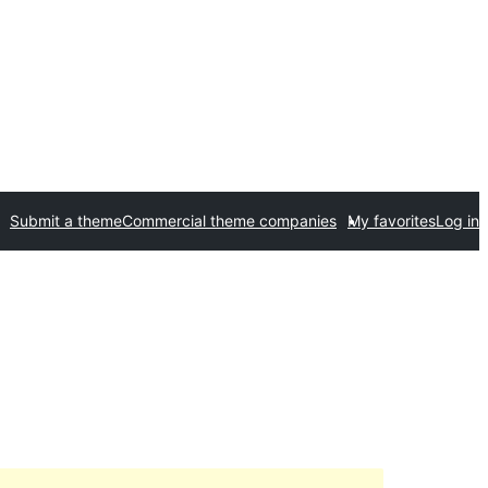
Submit a theme
Commercial theme companies
My favorites
Log in