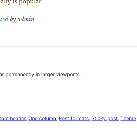
ar permanently in larger viewports.
tom header
, 
One column
, 
Post formats
, 
Sticky post
, 
Theme
y