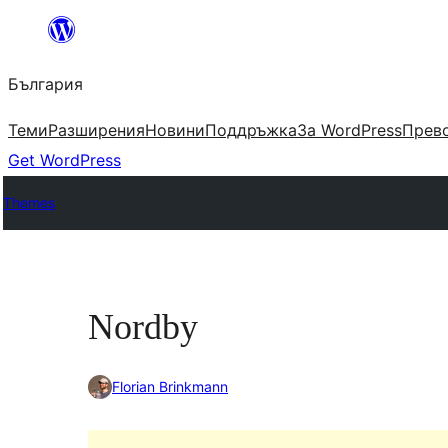
Към
съдържанието
България
Теми
Разширения
Новини
Поддръжка
За WordPress
Прево
Get WordPress
Themes
Nordby
Florian Brinkmann