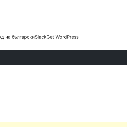
д на български
Slack
Get WordPress