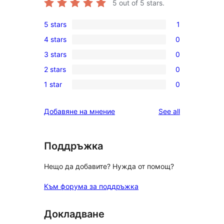
5
out of 5 stars.
5 stars
1
1
4 stars
0
5-
0
3 stars
0
star
4-
0
review
2 stars
0
star
3-
0
reviews
1 star
0
star
2-
0
reviews
star
1-
reviews
Добавяне на мнение
See all
reviews
star
reviews
Поддръжка
Нещо да добавите? Нужда от помощ?
Към форума за поддръжка
Докладване