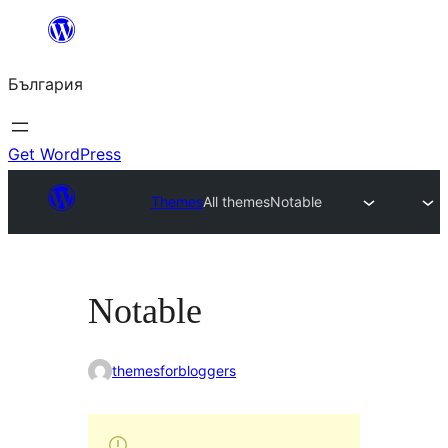
Към
съдържанието
България
Get WordPress
Themes
All themes
Notable
Notable
themesforbloggers