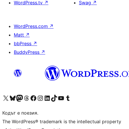
WordPress.tv
↗
Swag
↗
WordPress.com
↗
Matt
↗
bbPress
↗
BuddyPress
↗
Visit our X (formerly Twitter) account
Visit our Bluesky account
Visit our Mastodon account
Visit our Threads account
Посетете нашата страница във Facebook
Посетете нашия профил в Instagram
Посетете нашия профил в LinkedIn
Visit our TikTok account
Visit our YouTube channel
Visit our Tumblr account
Кодът е поезия.
The WordPress® trademark is the intellectual property