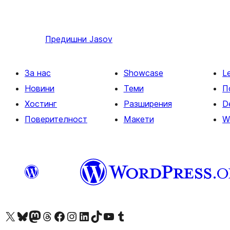
Предишни
Jasov
За нас
Showcase
L
Новини
Теми
П
Хостинг
Разширения
D
Поверителност
Макети
W
Visit our X (formerly Twitter) account
Visit our Bluesky account
Visit our Mastodon account
Visit our Threads account
Посетете нашата страница във Facebook
Посетете нашия профил в Instagram
Посетете нашия профил в LinkedIn
Visit our TikTok account
Visit our YouTube channel
Visit our Tumblr account