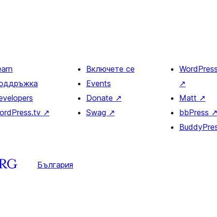
earn
Включете се
WordPres
оддръжка
Events
↗
evelopers
Donate
↗
Matt
↗
ordPress.tv
↗
Swag
↗
bbPress
BuddyPre
България