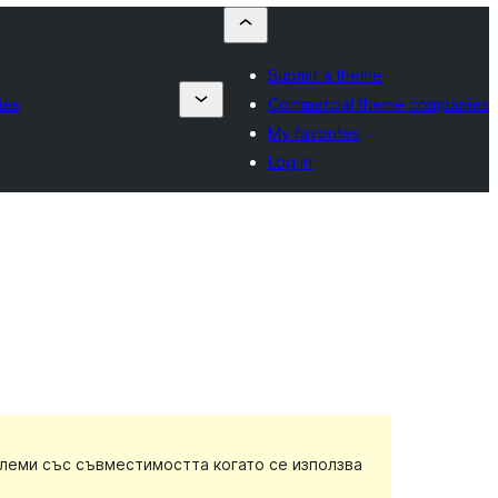
Submit a theme
ies
Commercial theme companies
My favorites
Log in
блеми със съвместимостта когато се използва