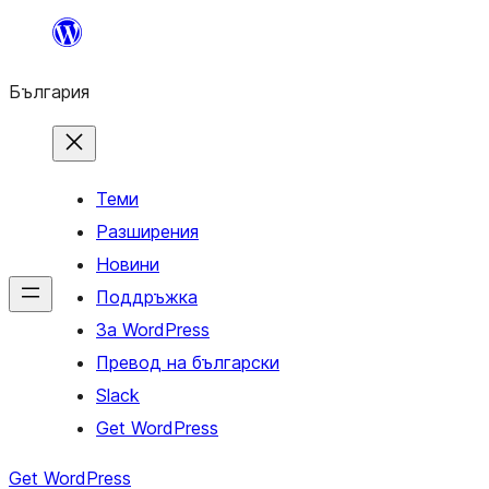
Към
съдържанието
България
Теми
Разширения
Новини
Поддръжка
За WordPress
Превод на български
Slack
Get WordPress
Get WordPress