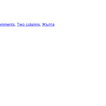
omments
, 
Two columns
, 
Жълта