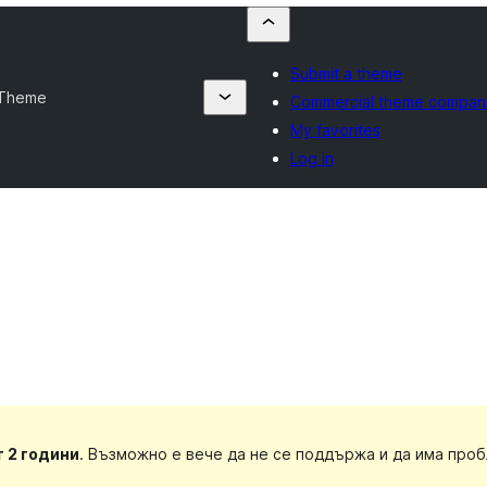
Submit a theme
 Theme
Commercial theme compan
My favorites
Log in
т 2 години
. Възможно е вече да не се поддържа и да има про