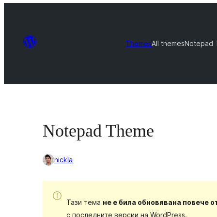
Themes
All themes
Notepad
Notepad Theme
nickla
Тази тема
не е била обновявана повече о
с последните версии на WordPress.