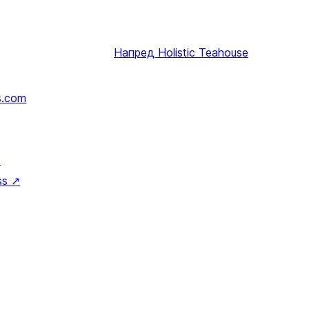
Напред
Holistic Teahouse
s.com
↗
ss
↗