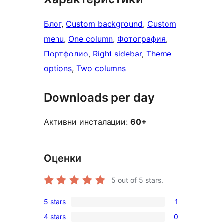
Блог
, 
Custom background
, 
Custom
menu
, 
One column
, 
Фотография
, 
Портфолио
, 
Right sidebar
, 
Theme
options
, 
Two columns
Downloads per day
Активни инсталации:
60+
Оценки
5
out of 5 stars.
5 stars
1
1
4 stars
0
5-
0