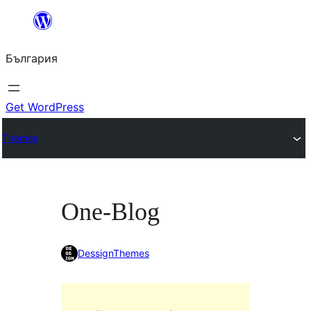
Към
съдържанието
България
Get WordPress
Themes
One-Blog
DessignThemes