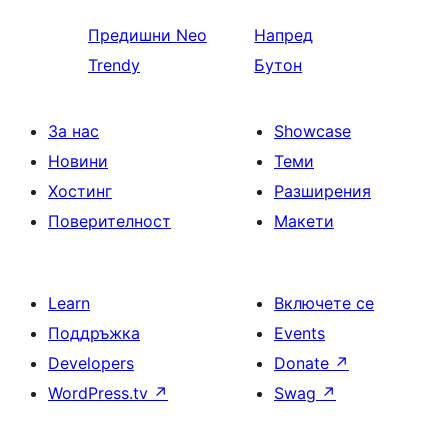
Предишни
Neo
Напред
Trendy
Бутон
За нас
Showcase
Новини
Теми
Хостинг
Разширения
Поверителност
Макети
Learn
Включете се
Поддръжка
Events
Developers
Donate
↗
WordPress.tv
↗
Swag
↗