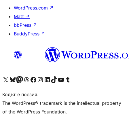
WordPress.com
↗
Matt
↗
bbPress
↗
BuddyPress
↗
Visit our X (formerly Twitter) account
Visit our Bluesky account
Visit our Mastodon account
Visit our Threads account
Посетете нашата страница във Facebook
Посетете нашия профил в Instagram
Посетете нашия профил в LinkedIn
Visit our TikTok account
Visit our YouTube channel
Visit our Tumblr account
Кодът е поезия.
The WordPress® trademark is the intellectual property
of the WordPress Foundation.