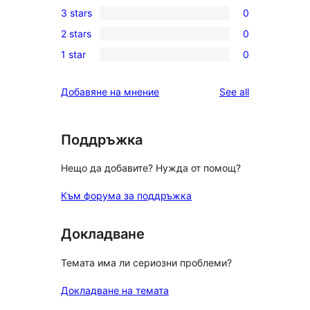
3 stars
0
star
4-
0
review
2 stars
0
star
3-
0
reviews
1 star
0
star
2-
0
reviews
star
1-
reviews
Добавяне на мнение
See all
reviews
star
reviews
Поддръжка
Нещо да добавите? Нужда от помощ?
Към форума за поддръжка
Докладване
Темата има ли сериозни проблеми?
Докладване на темата