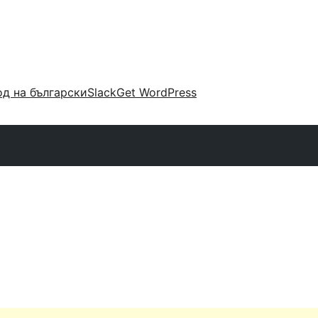
д на български
Slack
Get WordPress