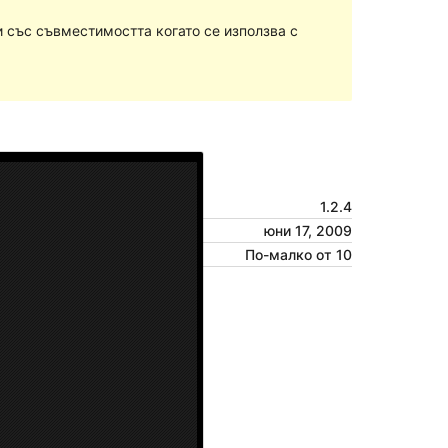
 със съвместимостта когато се използва с
Преглед
Изтегляне
Версия
1.2.4
Last updated
юни 17, 2009
Active installations
По-малко от 10
Theme homepage