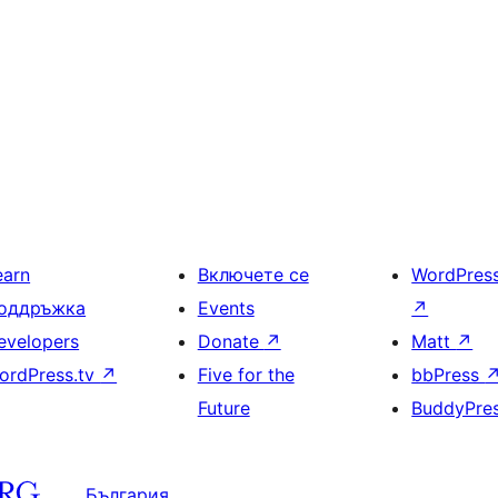
earn
Включете се
WordPres
оддръжка
Events
↗
evelopers
Donate
↗
Matt
↗
ordPress.tv
↗
Five for the
bbPress
Future
BuddyPre
България