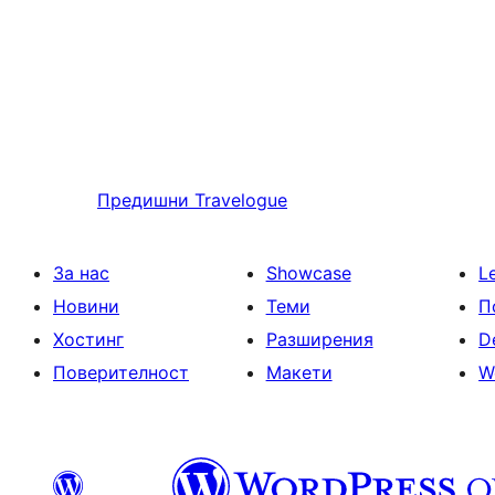
Предишни
Travelogue
За нас
Showcase
L
Новини
Теми
П
Хостинг
Разширения
D
Поверителност
Макети
W