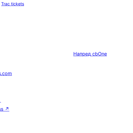
Trac tickets
Напред
cbOne
s.com
↗
ss
↗