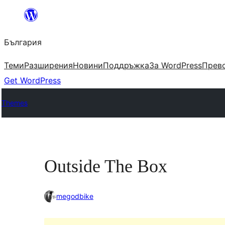
Към
съдържанието
България
Теми
Разширения
Новини
Поддръжка
За WordPress
Прево
Get WordPress
Themes
Outside The Box
megodbike