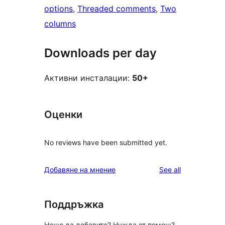
options
, 
Threaded comments
, 
Two
columns
Downloads per day
Активни инсталации:
50+
Оценки
No reviews have been submitted yet.
reviews
Добавяне на мнение
See all
Поддръжка
Нещо да добавите? Нужда от помощ?