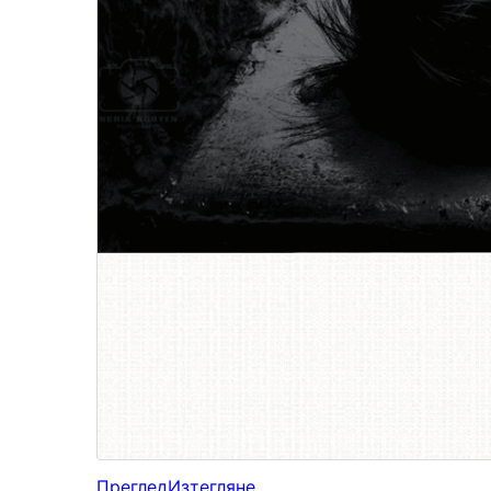
Преглед
Изтегляне