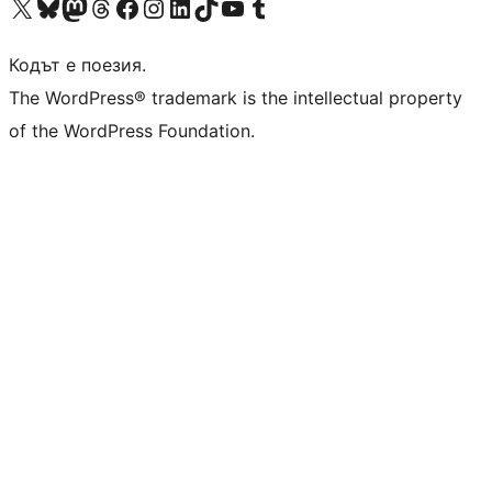
Visit our X (formerly Twitter) account
Visit our Bluesky account
Visit our Mastodon account
Visit our Threads account
Посетете нашата страница във Facebook
Посетете нашия профил в Instagram
Посетете нашия профил в LinkedIn
Visit our TikTok account
Visit our YouTube channel
Visit our Tumblr account
Кодът е поезия.
The WordPress® trademark is the intellectual property
of the WordPress Foundation.