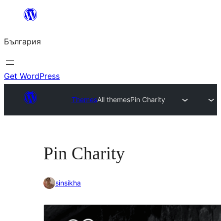
Към
съдържанието
България
Get WordPress
Themes
All themes
Pin Charity
Pin Charity
sinsikha