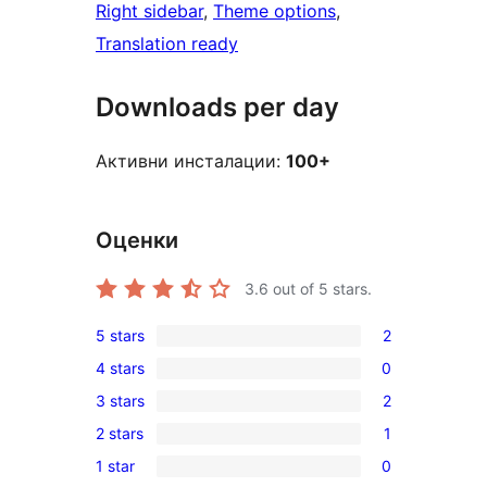
Right sidebar
, 
Theme options
, 
Translation ready
Downloads per day
Активни инсталации:
100+
Оценки
3.6
out of 5 stars.
5 stars
2
2
4 stars
0
5-
0
3 stars
2
star
4-
2
reviews
2 stars
1
star
3-
1
reviews
1 star
0
star
2-
0