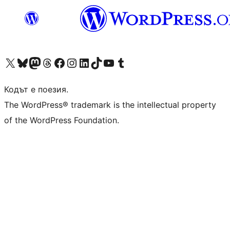
Visit our X (formerly Twitter) account
Visit our Bluesky account
Visit our Mastodon account
Visit our Threads account
Посетете нашата страница във Facebook
Посетете нашия профил в Instagram
Посетете нашия профил в LinkedIn
Visit our TikTok account
Visit our YouTube channel
Visit our Tumblr account
Кодът е поезия.
The WordPress® trademark is the intellectual property
of the WordPress Foundation.