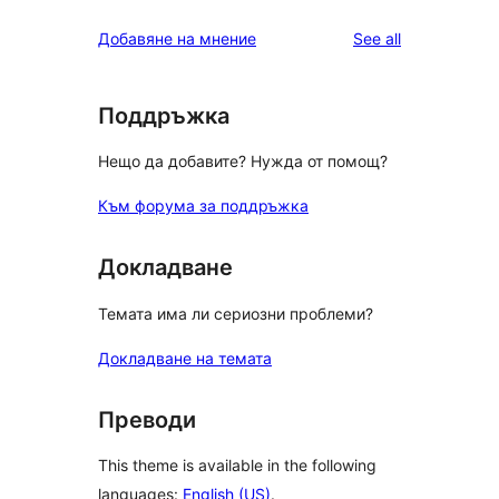
reviews
star
1-
reviews
Добавяне на мнение
See all
review
star
reviews
Поддръжка
Нещо да добавите? Нужда от помощ?
Към форума за поддръжка
Докладване
Темата има ли сериозни проблеми?
Докладване на темата
Преводи
This theme is available in the following
languages:
English (US)
.