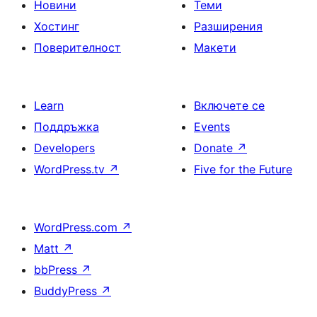
Новини
Теми
Хостинг
Разширения
Поверителност
Макети
Learn
Включете се
Поддръжка
Events
Developers
Donate
↗
WordPress.tv
↗
Five for the Future
WordPress.com
↗
Matt
↗
bbPress
↗
BuddyPress
↗