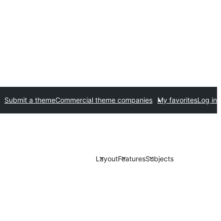
Submit a theme
Commercial theme companies
My favorites
Log in
Layout
Features
Subjects