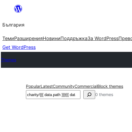
Към
съдържанието
България
Теми
Разширения
Новини
Поддръжка
За WordPress
Прево
Get WordPress
Themes
Popular
Latest
Community
Commercial
Block themes
Търсене
0 themes