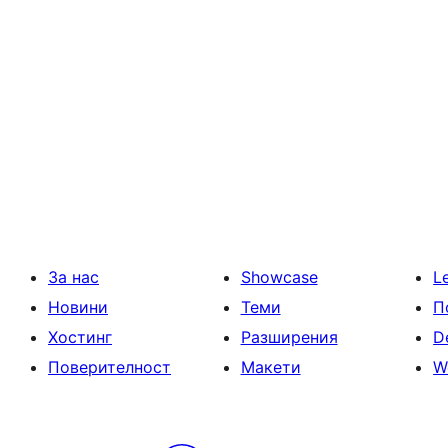
За нас
Showcase
L
Новини
Теми
П
Хостинг
Разширения
D
Поверителност
Макети
W