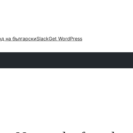
д на български
Slack
Get WordPress