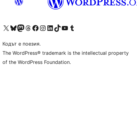
Visit our X (formerly Twitter) account
Visit our Bluesky account
Visit our Mastodon account
Visit our Threads account
Посетете нашата страница във Facebook
Посетете нашия профил в Instagram
Посетете нашия профил в LinkedIn
Visit our TikTok account
Visit our YouTube channel
Visit our Tumblr account
Кодът е поезия.
The WordPress® trademark is the intellectual property
of the WordPress Foundation.