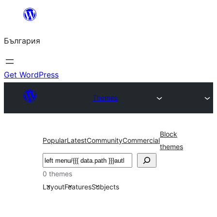
Към
съдържанието
България
Get WordPress
Themes
Block
Popular
Latest
Community
Commercial
themes
Търсене
0 themes
Layout
Features
Subjects