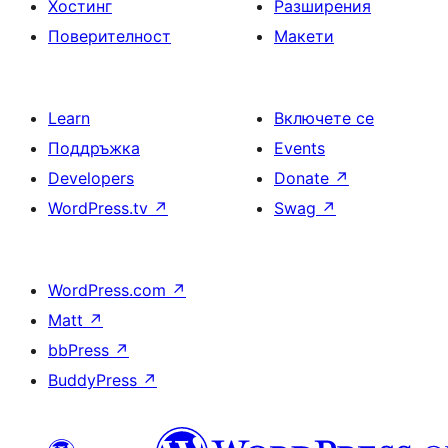
Хостинг
Разширения
Поверителност
Макети
Learn
Включете се
Поддръжка
Events
Developers
Donate
↗
WordPress.tv
↗
Swag
↗
WordPress.com
↗
Matt
↗
bbPress
↗
BuddyPress
↗