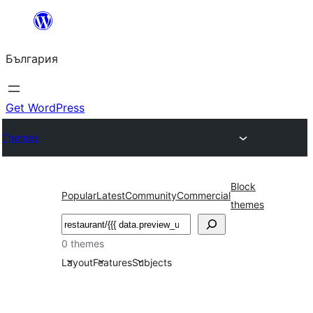
Към
съдържанието
България
Get WordPress
Themes
Block
Popular
Latest
Community
Commercial
themes
Търсене
0 themes
Layout
Features
Subjects