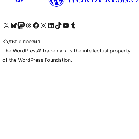
Visit our X (formerly Twitter) account
Visit our Bluesky account
Visit our Mastodon account
Visit our Threads account
Посетете нашата страница във Facebook
Посетете нашия профил в Instagram
Посетете нашия профил в LinkedIn
Visit our TikTok account
Visit our YouTube channel
Visit our Tumblr account
Кодът е поезия.
The WordPress® trademark is the intellectual property
of the WordPress Foundation.