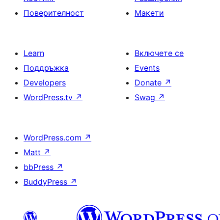
Поверителност
Макети
Learn
Включете се
Поддръжка
Events
Developers
Donate
↗
WordPress.tv
↗
Swag
↗
WordPress.com
↗
Matt
↗
bbPress
↗
BuddyPress
↗