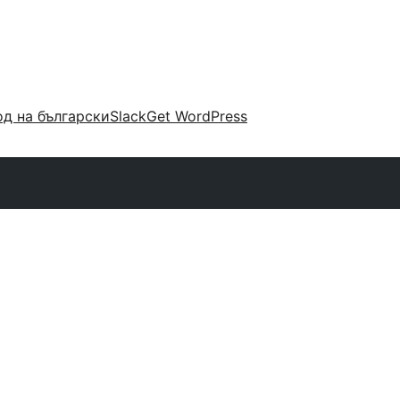
д на български
Slack
Get WordPress