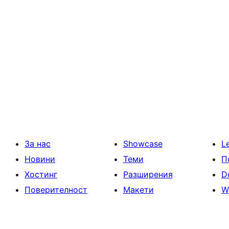
За нас
Showcase
L
Новини
Теми
П
Хостинг
Разширения
D
Поверителност
Макети
W