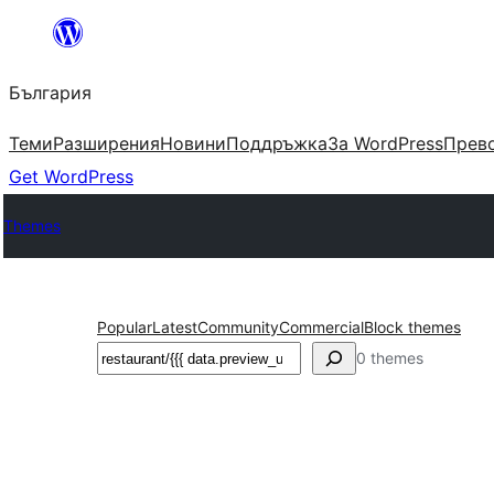
Към
съдържанието
България
Теми
Разширения
Новини
Поддръжка
За WordPress
Прево
Get WordPress
Themes
Popular
Latest
Community
Commercial
Block themes
Търсене
0 themes