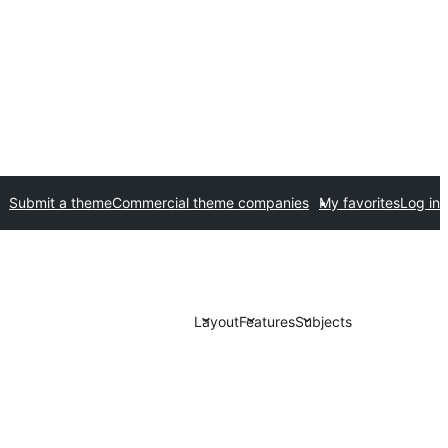
Submit a theme
Commercial theme companies
My favorites
Log in
Layout
Features
Subjects