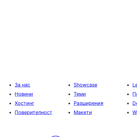
За нас
Showcase
L
Новини
Теми
П
Хостинг
Разширения
D
Поверителност
Макети
W