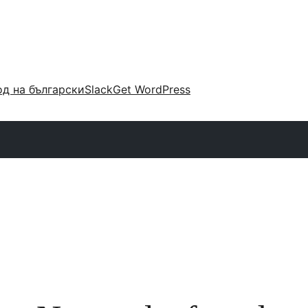
д на български
Slack
Get WordPress