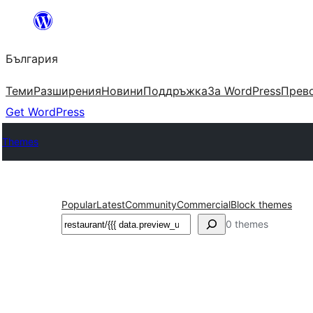
Към
съдържанието
България
Теми
Разширения
Новини
Поддръжка
За WordPress
Прево
Get WordPress
Themes
Popular
Latest
Community
Commercial
Block themes
Търсене
0 themes