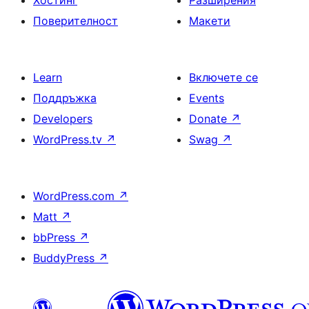
Хостинг
Разширения
Поверителност
Макети
Learn
Включете се
Поддръжка
Events
Developers
Donate
↗
WordPress.tv
↗
Swag
↗
WordPress.com
↗
Matt
↗
bbPress
↗
BuddyPress
↗