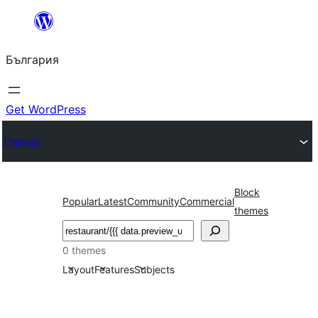
Към
съдържанието
България
Get WordPress
Themes
Block
Popular
Latest
Community
Commercial
themes
Търсене
0 themes
Layout
Features
Subjects