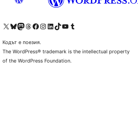
Visit our X (formerly Twitter) account
Visit our Bluesky account
Visit our Mastodon account
Visit our Threads account
Посетете нашата страница във Facebook
Посетете нашия профил в Instagram
Посетете нашия профил в LinkedIn
Visit our TikTok account
Visit our YouTube channel
Visit our Tumblr account
Кодът е поезия.
The WordPress® trademark is the intellectual property
of the WordPress Foundation.