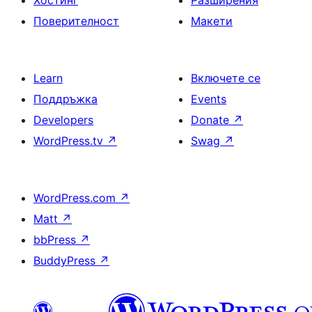
Хостинг
Разширения
Поверителност
Макети
Learn
Включете се
Поддръжка
Events
Developers
Donate
↗
WordPress.tv
↗
Swag
↗
WordPress.com
↗
Matt
↗
bbPress
↗
BuddyPress
↗