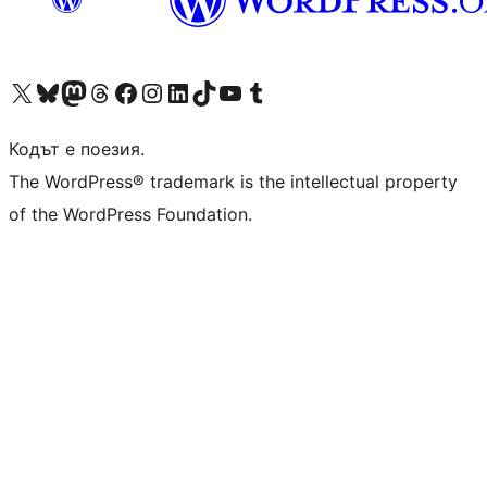
Visit our X (formerly Twitter) account
Visit our Bluesky account
Visit our Mastodon account
Visit our Threads account
Посетете нашата страница във Facebook
Посетете нашия профил в Instagram
Посетете нашия профил в LinkedIn
Visit our TikTok account
Visit our YouTube channel
Visit our Tumblr account
Кодът е поезия.
The WordPress® trademark is the intellectual property
of the WordPress Foundation.