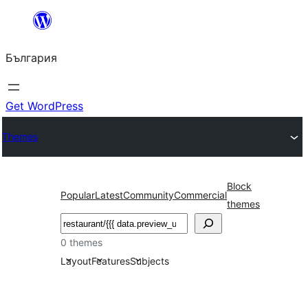
Към
съдържанието
България
Get WordPress
Themes
Block
Popular
Latest
Community
Commercial
themes
Търсене
0 themes
Layout
Features
Subjects