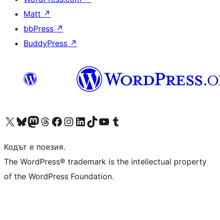
Matt
↗
bbPress
↗
BuddyPress
↗
Visit our X (formerly Twitter) account
Visit our Bluesky account
Visit our Mastodon account
Visit our Threads account
Посетете нашата страница във Facebook
Посетете нашия профил в Instagram
Посетете нашия профил в LinkedIn
Visit our TikTok account
Visit our YouTube channel
Visit our Tumblr account
Кодът е поезия.
The WordPress® trademark is the intellectual property
of the WordPress Foundation.