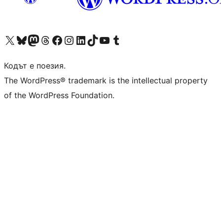
Visit our X (formerly Twitter) account
Visit our Bluesky account
Visit our Mastodon account
Visit our Threads account
Посетете нашата страница във Facebook
Посетете нашия профил в Instagram
Посетете нашия профил в LinkedIn
Visit our TikTok account
Visit our YouTube channel
Visit our Tumblr account
Кодът е поезия.
The WordPress® trademark is the intellectual property
of the WordPress Foundation.