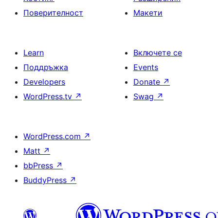
Поверителност
Макети
Learn
Включете се
Поддръжка
Events
Developers
Donate
↗
WordPress.tv
↗
Swag
↗
WordPress.com
↗
Matt
↗
bbPress
↗
BuddyPress
↗