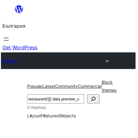
Към
съдържанието
България
Get WordPress
Themes
Block
Popular
Latest
Community
Commercial
themes
Търсене
0 themes
Layout
Features
Subjects