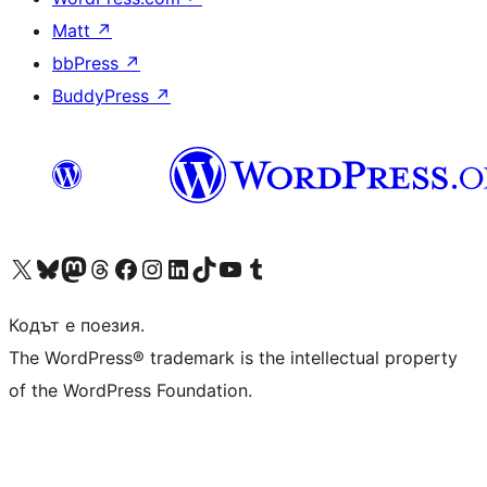
Matt
↗
bbPress
↗
BuddyPress
↗
Visit our X (formerly Twitter) account
Visit our Bluesky account
Visit our Mastodon account
Visit our Threads account
Посетете нашата страница във Facebook
Посетете нашия профил в Instagram
Посетете нашия профил в LinkedIn
Visit our TikTok account
Visit our YouTube channel
Visit our Tumblr account
Кодът е поезия.
The WordPress® trademark is the intellectual property
of the WordPress Foundation.