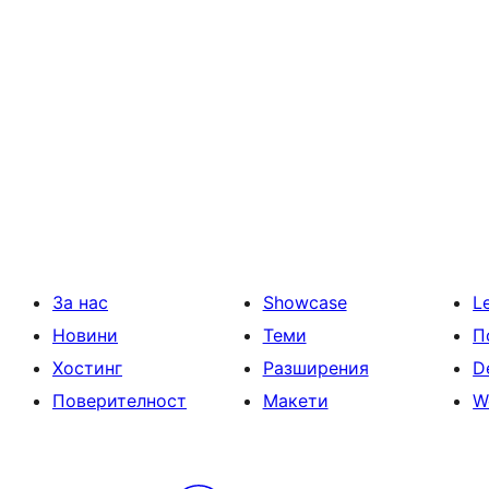
За нас
Showcase
L
Новини
Теми
П
Хостинг
Разширения
D
Поверителност
Макети
W