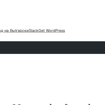
д на български
Slack
Get WordPress