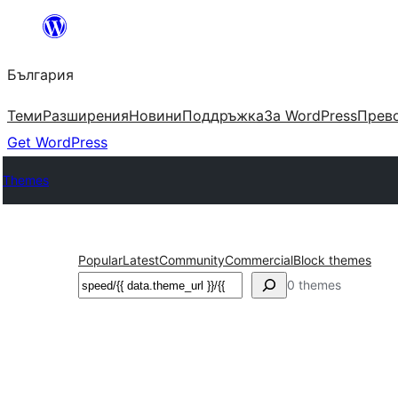
Към
съдържанието
България
Теми
Разширения
Новини
Поддръжка
За WordPress
Прево
Get WordPress
Themes
Popular
Latest
Community
Commercial
Block themes
Търсене
0 themes