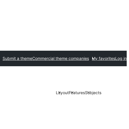
Submit a theme
Commercial theme companies
My favorites
Log in
Layout
Features
Subjects