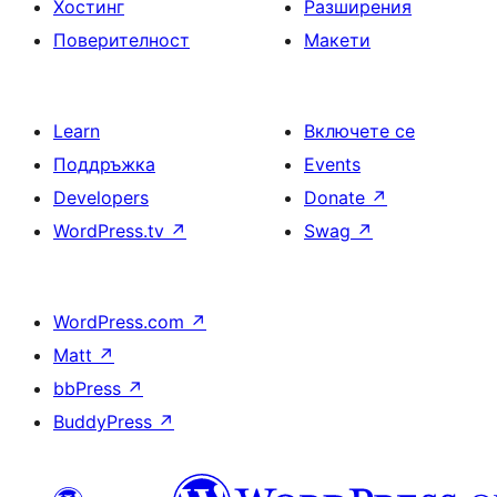
Хостинг
Разширения
Поверителност
Макети
Learn
Включете се
Поддръжка
Events
Developers
Donate
↗
WordPress.tv
↗
Swag
↗
WordPress.com
↗
Matt
↗
bbPress
↗
BuddyPress
↗