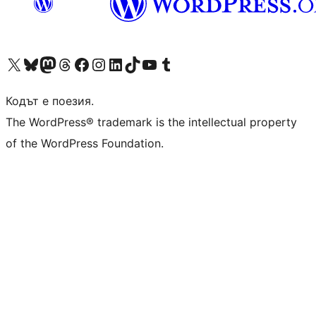
Visit our X (formerly Twitter) account
Visit our Bluesky account
Visit our Mastodon account
Visit our Threads account
Посетете нашата страница във Facebook
Посетете нашия профил в Instagram
Посетете нашия профил в LinkedIn
Visit our TikTok account
Visit our YouTube channel
Visit our Tumblr account
Кодът е поезия.
The WordPress® trademark is the intellectual property
of the WordPress Foundation.