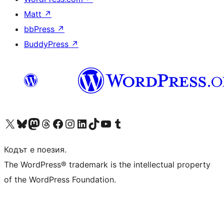
Matt
↗
bbPress
↗
BuddyPress
↗
Visit our X (formerly Twitter) account
Visit our Bluesky account
Visit our Mastodon account
Visit our Threads account
Посетете нашата страница във Facebook
Посетете нашия профил в Instagram
Посетете нашия профил в LinkedIn
Visit our TikTok account
Visit our YouTube channel
Visit our Tumblr account
Кодът е поезия.
The WordPress® trademark is the intellectual property
of the WordPress Foundation.