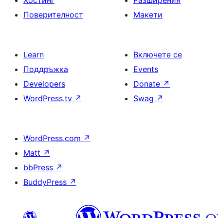
Хостинг
Разширения
Поверителност
Макети
Learn
Включете се
Поддръжка
Events
Developers
Donate
↗
WordPress.tv
↗
Swag
↗
WordPress.com
↗
Matt
↗
bbPress
↗
BuddyPress
↗