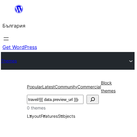
Към
съдържанието
България
Get WordPress
Themes
Block
Popular
Latest
Community
Commercial
themes
Търсене
0 themes
Layout
Features
Subjects