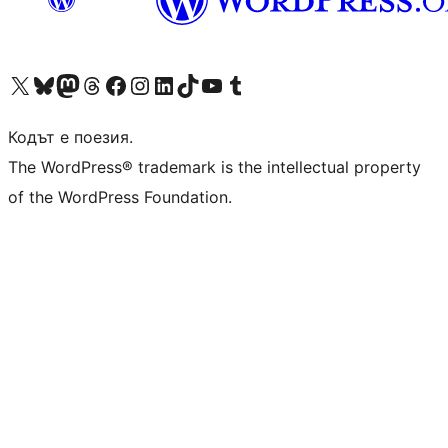
Visit our X (formerly Twitter) account
Visit our Bluesky account
Visit our Mastodon account
Visit our Threads account
Посетете нашата страница във Facebook
Посетете нашия профил в Instagram
Посетете нашия профил в LinkedIn
Visit our TikTok account
Visit our YouTube channel
Visit our Tumblr account
Кодът е поезия.
The WordPress® trademark is the intellectual property
of the WordPress Foundation.