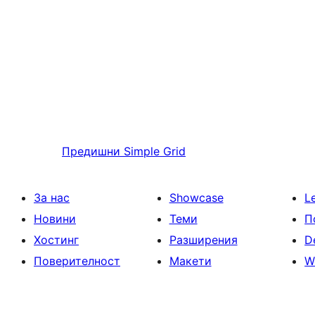
Предишни
Simple Grid
За нас
Showcase
L
Новини
Теми
П
Хостинг
Разширения
D
Поверителност
Макети
W