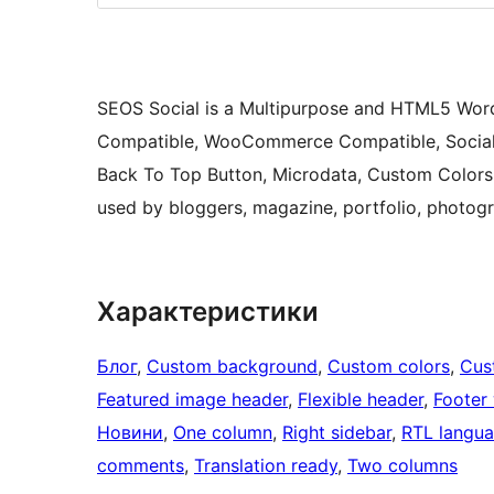
SEOS Social is a Multipurpose and HTML5 Word
Compatible, WooCommerce Compatible, Social I
Back To Top Button, Microdata, Custom Colors.
used by bloggers, magazine, portfolio, phot
Характеристики
Блог
, 
Custom background
, 
Custom colors
, 
Cus
Featured image header
, 
Flexible header
, 
Footer
Новини
, 
One column
, 
Right sidebar
, 
RTL langua
comments
, 
Translation ready
, 
Two columns