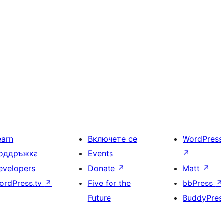
earn
Включете се
WordPres
оддръжка
Events
↗
evelopers
Donate
↗
Matt
↗
ordPress.tv
↗
Five for the
bbPress
Future
BuddyPre