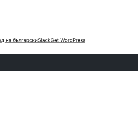
д на български
Slack
Get WordPress