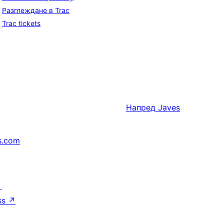
Разглеждане в Trac
Trac tickets
Напред
Javes
s.com
↗
ss
↗