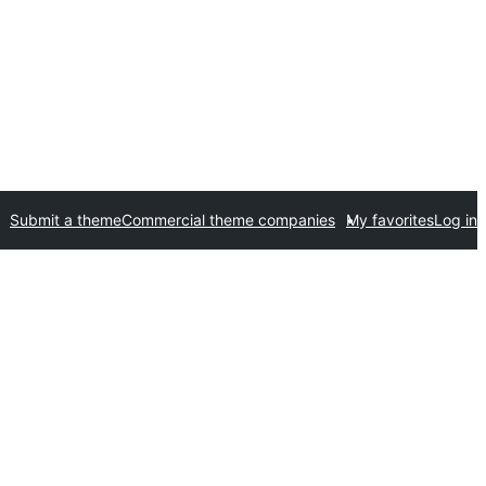
Submit a theme
Commercial theme companies
My favorites
Log in