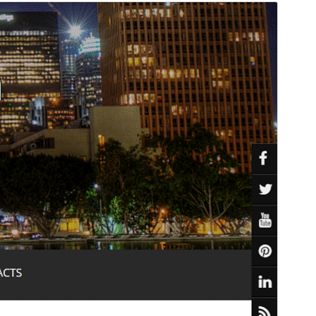
Преглед
Изтегляне
Версия
2.1.0
Last updated
януари 21, 2026
Active installations
100+
PHP version
5.3
Theme homepage