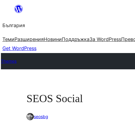
Към
съдържанието
България
Теми
Разширения
Новини
Поддръжка
За WordPress
Прево
Get WordPress
Themes
SEOS Social
seosbg