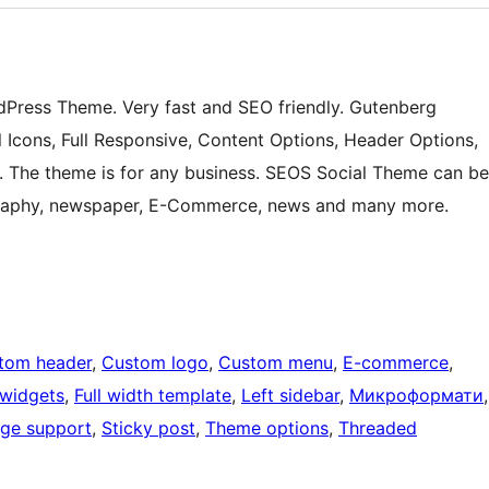
Press Theme. Very fast and SEO friendly. Gutenberg
cons, Full Responsive, Content Options, Header Options,
 The theme is for any business. SEOS Social Theme can be
ography, newspaper, E-Commerce, news and many more.
tom header
, 
Custom logo
, 
Custom menu
, 
E-commerce
, 
 widgets
, 
Full width template
, 
Left sidebar
, 
Микроформати
ge support
, 
Sticky post
, 
Theme options
, 
Threaded