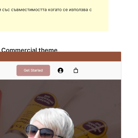
 със съвместимостта когато се използва с
Commercial theme
Тази тема е безплатна, но предлага допълнителни
платени търговски надстройки или поддръжка.
View support
Преглед
Изтегляне
Версия
1.1
Last updated
януари 8, 2024
Active installations
30+
WordPress version
5.9
PHP version
7.4
Theme homepage