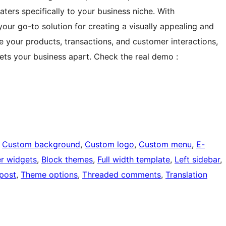
aters specifically to your business niche. With
r go-to solution for creating a visually appealing and
ge your products, transactions, and customer interactions,
 sets your business apart. Check the real demo :
 
Custom background
, 
Custom logo
, 
Custom menu
, 
E-
r widgets
, 
Block themes
, 
Full width template
, 
Left sidebar
, 
 post
, 
Theme options
, 
Threaded comments
, 
Translation