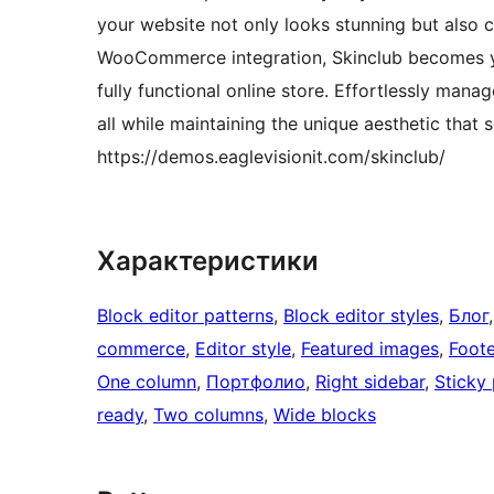
your website not only looks stunning but also c
WooCommerce integration, Skinclub becomes you
fully functional online store. Effortlessly mana
all while maintaining the unique aesthetic that
https://demos.eaglevisionit.com/skinclub/
Характеристики
Block editor patterns
, 
Block editor styles
, 
Блог
,
commerce
, 
Editor style
, 
Featured images
, 
Foote
One column
, 
Портфолио
, 
Right sidebar
, 
Sticky
ready
, 
Two columns
, 
Wide blocks