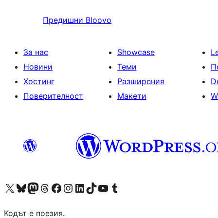
Предишни
Bloovo
За нас
Showcase
L
Новини
Теми
П
Хостинг
Разширения
D
Поверителност
Макети
W
Visit our X (formerly Twitter) account
Visit our Bluesky account
Visit our Mastodon account
Visit our Threads account
Посетете нашата страница във Facebook
Посетете нашия профил в Instagram
Посетете нашия профил в LinkedIn
Visit our TikTok account
Visit our YouTube channel
Visit our Tumblr account
Кодът е поезия.