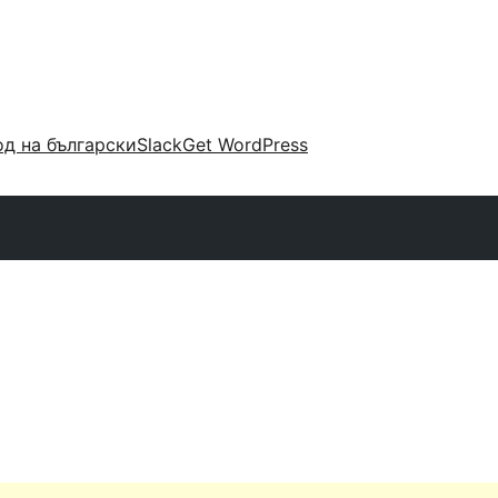
д на български
Slack
Get WordPress