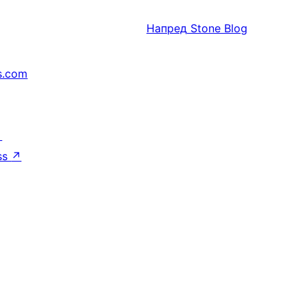
Напред
Stone Blog
s.com
↗
ss
↗