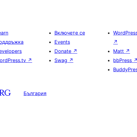
earn
Включете се
WordPres
оддръжка
Events
↗
evelopers
Donate
↗
Matt
↗
ordPress.tv
↗
Swag
↗
bbPress
BuddyPre
България