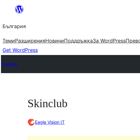
Към
съдържанието
България
Теми
Разширения
Новини
Поддръжка
За WordPress
Прево
Get WordPress
Themes
Skinclub
Eagle Vision IT