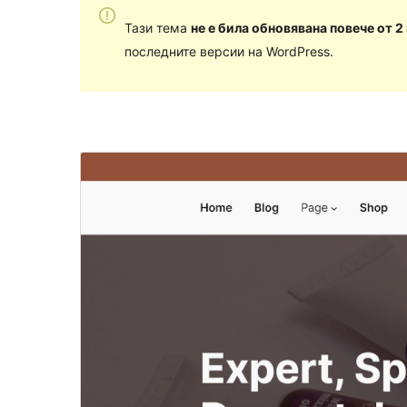
Тази тема
не е била обновявана повече от 2
последните версии на WordPress.