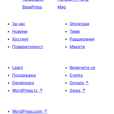
BasePress
Mag
За нас
Showcase
Новини
Теми
Хостинг
Разширения
Поверителност
Макети
Learn
Включете се
Поддръжка
Events
Developers
Donate
↗
WordPress.tv
↗
Swag
↗
WordPress.com
↗