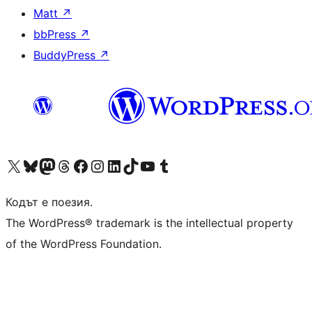
Matt
↗
bbPress
↗
BuddyPress
↗
Visit our X (formerly Twitter) account
Visit our Bluesky account
Visit our Mastodon account
Visit our Threads account
Посетете нашата страница във Facebook
Посетете нашия профил в Instagram
Посетете нашия профил в LinkedIn
Visit our TikTok account
Visit our YouTube channel
Visit our Tumblr account
Кодът е поезия.
The WordPress® trademark is the intellectual property
of the WordPress Foundation.