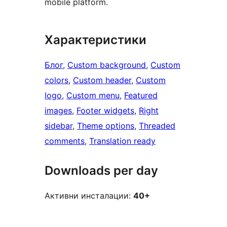
mobile platform.
Характеристики
Блог
, 
Custom background
, 
Custom
colors
, 
Custom header
, 
Custom
logo
, 
Custom menu
, 
Featured
images
, 
Footer widgets
, 
Right
sidebar
, 
Theme options
, 
Threaded
comments
, 
Translation ready
Downloads per day
Активни инсталации:
40+