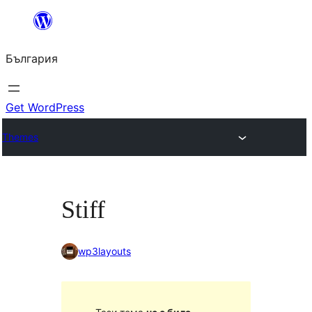
Към
съдържанието
България
Get WordPress
Themes
Stiff
wp3layouts