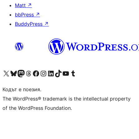
Matt
↗
bbPress
↗
BuddyPress
↗
Visit our X (formerly Twitter) account
Visit our Bluesky account
Visit our Mastodon account
Visit our Threads account
Посетете нашата страница във Facebook
Посетете нашия профил в Instagram
Посетете нашия профил в LinkedIn
Visit our TikTok account
Visit our YouTube channel
Visit our Tumblr account
Кодът е поезия.
The WordPress® trademark is the intellectual property
of the WordPress Foundation.