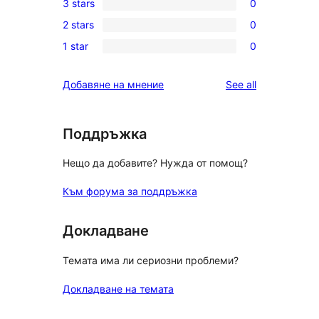
3 stars
0
star
4-
0
review
2 stars
0
star
3-
0
reviews
1 star
0
star
2-
0
reviews
star
1-
reviews
Добавяне на мнение
See all
reviews
star
reviews
Поддръжка
Нещо да добавите? Нужда от помощ?
Към форума за поддръжка
Докладване
Темата има ли сериозни проблеми?
Докладване на темата