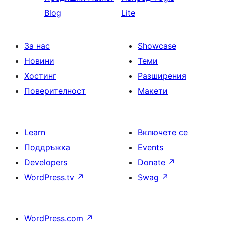
Blog
Lite
За нас
Showcase
Новини
Теми
Хостинг
Разширения
Поверителност
Макети
Learn
Включете се
Поддръжка
Events
Developers
Donate
↗
WordPress.tv
↗
Swag
↗
WordPress.com
↗