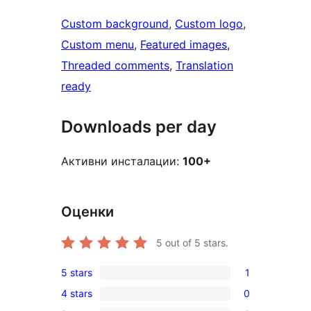
Custom background
, 
Custom logo
, 
Custom menu
, 
Featured images
, 
Threaded comments
, 
Translation
ready
Downloads per day
Активни инсталации:
100+
Оценки
5
out of 5 stars.
5 stars
1
1
4 stars
0
5-
0