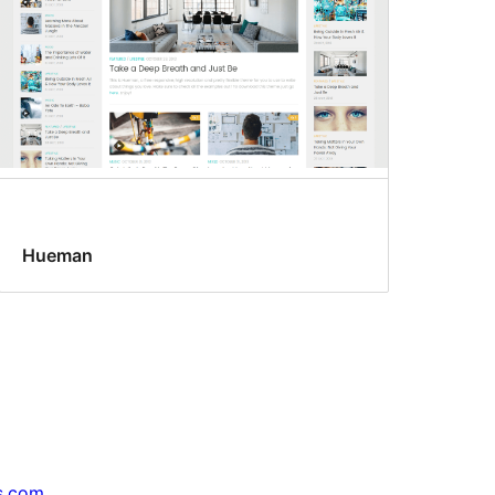
Hueman
s.com