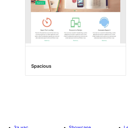
Spacious
За нас
Showcase
L