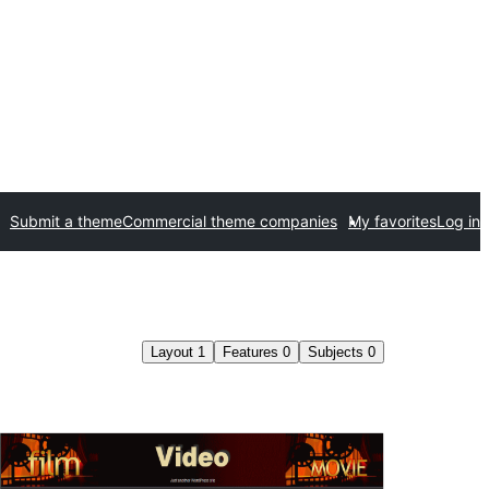
Submit a theme
Commercial theme companies
My favorites
Log in
Layout
1
Features
0
Subjects
0