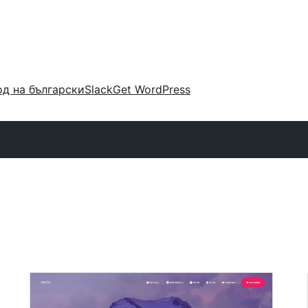
д на български
Slack
Get WordPress