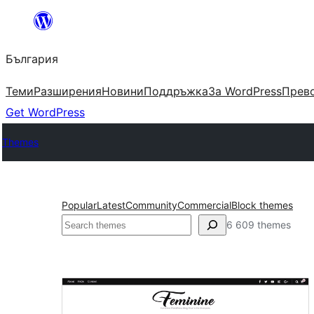
Към
съдържанието
България
Теми
Разширения
Новини
Поддръжка
За WordPress
Прево
Get WordPress
Themes
Popular
Latest
Community
Commercial
Block themes
Търсене
6 609 themes
One
column