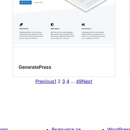
GeneratePress
Previous
1
2
3
4
…
49
Next
earn
Включете се
WordPres