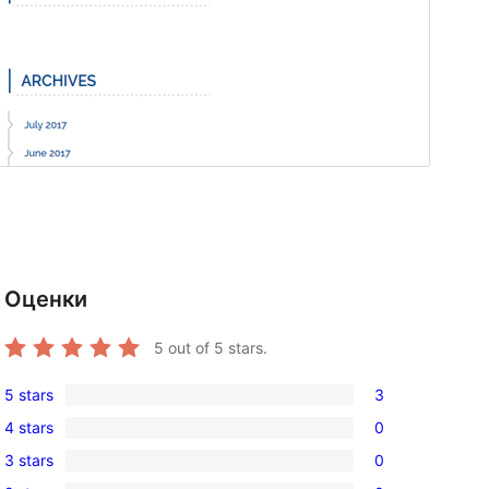
Оценки
5
out of 5 stars.
5 stars
3
3
4 stars
0
5-
0
3 stars
0
star
4-
0