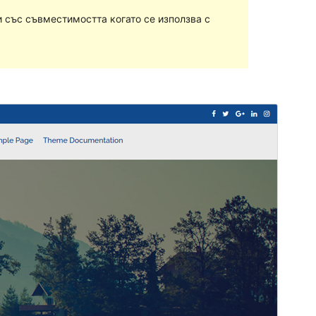
 със съвместимостта когато се използва с
Преглед
Изтегляне
Версия
1.1.13
Last updated
юли 3, 2018
Active installations
100+
WordPress version
4.1
Theme homepage