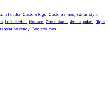
tom header
, 
Custom logo
, 
Custom menu
, 
Editor style
, 
ts
, 
Left sidebar
, 
Новини
, 
One column
, 
Фотография
, 
Right
ranslation ready
, 
Two columns