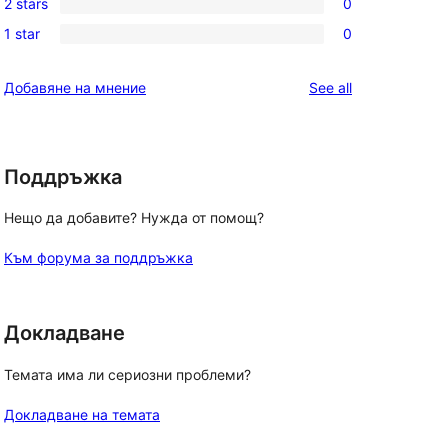
reviews
2 stars
0
star
3-
0
reviews
1 star
0
star
2-
0
reviews
star
1-
reviews
Добавяне на мнение
See all
reviews
star
reviews
Поддръжка
Нещо да добавите? Нужда от помощ?
Към форума за поддръжка
Докладване
Темата има ли сериозни проблеми?
Докладване на темата