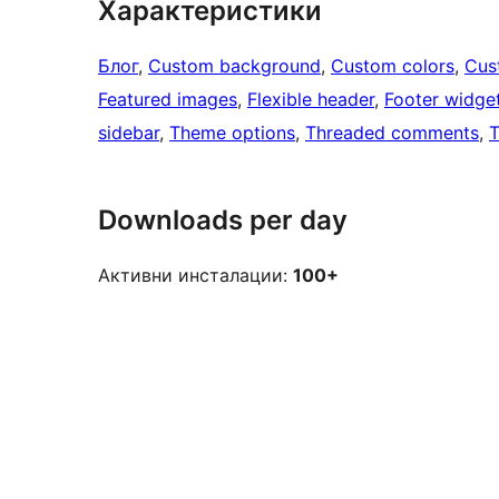
Характеристики
Блог
, 
Custom background
, 
Custom colors
, 
Cus
Featured images
, 
Flexible header
, 
Footer widge
sidebar
, 
Theme options
, 
Threaded comments
, 
T
Downloads per day
Активни инсталации:
100+