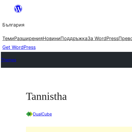
Към
съдържанието
България
Теми
Разширения
Новини
Поддръжка
За WordPress
Прево
Get WordPress
Themes
Tannistha
DualCube