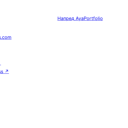
Напред
AyaPortfolio
s.com
↗
ss
↗