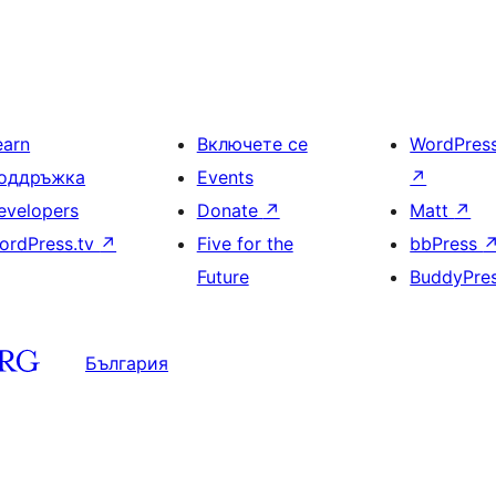
earn
Включете се
WordPres
оддръжка
Events
↗
evelopers
Donate
↗
Matt
↗
ordPress.tv
↗
Five for the
bbPress
Future
BuddyPre
България