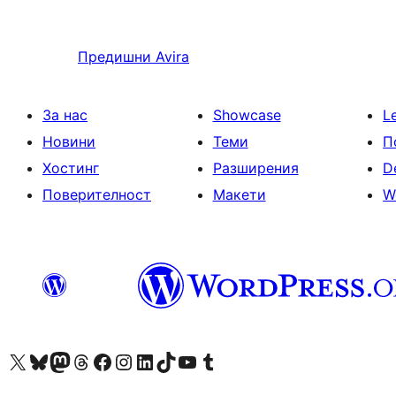
Предишни
Avira
За нас
Showcase
L
Новини
Теми
П
Хостинг
Разширения
D
Поверителност
Макети
W
Visit our X (formerly Twitter) account
Visit our Bluesky account
Visit our Mastodon account
Visit our Threads account
Посетете нашата страница във Facebook
Посетете нашия профил в Instagram
Посетете нашия профил в LinkedIn
Visit our TikTok account
Visit our YouTube channel
Visit our Tumblr account