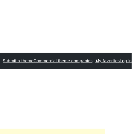
Submit a theme
Commercial theme companies
My favorites
Log in