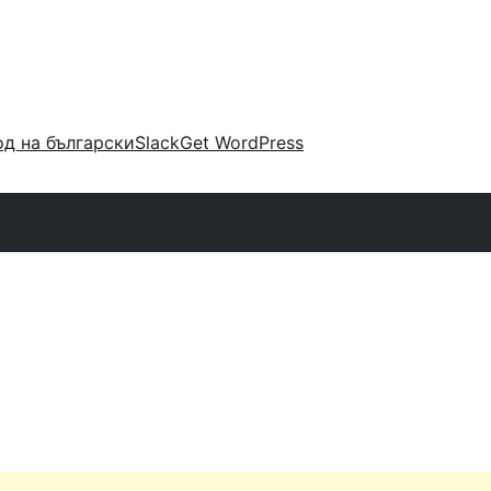
д на български
Slack
Get WordPress