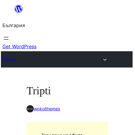
Към
съдържанието
България
Get WordPress
Themes
Tripti
wpkoithemes