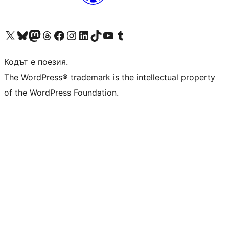
Visit our X (formerly Twitter) account
Visit our Bluesky account
Visit our Mastodon account
Visit our Threads account
Посетете нашата страница във Facebook
Посетете нашия профил в Instagram
Посетете нашия профил в LinkedIn
Visit our TikTok account
Visit our YouTube channel
Visit our Tumblr account
Кодът е поезия.
The WordPress® trademark is the intellectual property
of the WordPress Foundation.