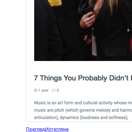
Преглед
Изтегляне