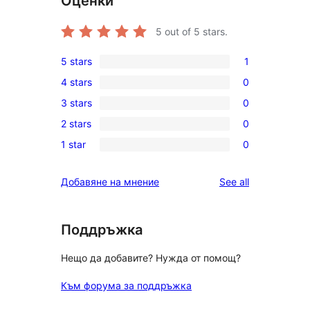
Оценки
5
out of 5 stars.
5 stars
1
1
4 stars
0
5-
0
3 stars
0
star
4-
0
review
2 stars
0
star
3-
0
reviews
1 star
0
star
2-
0
reviews
star
1-
reviews
Добавяне на мнение
See all
reviews
star
reviews
Поддръжка
Нещо да добавите? Нужда от помощ?
Към форума за поддръжка