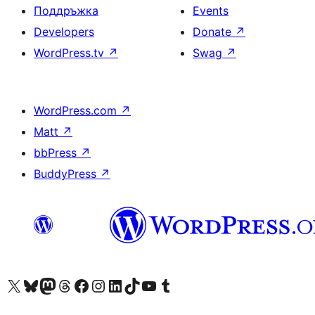
Поддръжка
Events
Developers
Donate
↗
WordPress.tv
↗
Swag
↗
WordPress.com
↗
Matt
↗
bbPress
↗
BuddyPress
↗
Visit our X (formerly Twitter) account
Visit our Bluesky account
Visit our Mastodon account
Visit our Threads account
Посетете нашата страница във Facebook
Посетете нашия профил в Instagram
Посетете нашия профил в LinkedIn
Visit our TikTok account
Visit our YouTube channel
Visit our Tumblr account