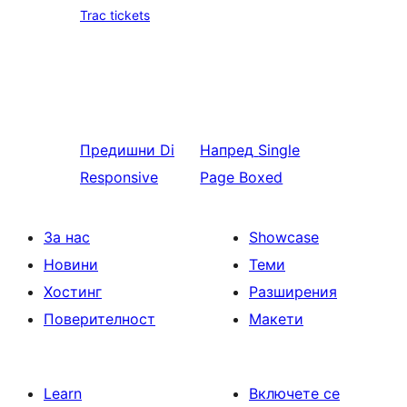
Trac tickets
Предишни
Di
Напред
Single
Responsive
Page Boxed
За нас
Showcase
Новини
Теми
Хостинг
Разширения
Поверителност
Макети
Learn
Включете се