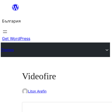
Към
съдържанието
България
Get WordPress
Themes
Videofire
Liton Arefin