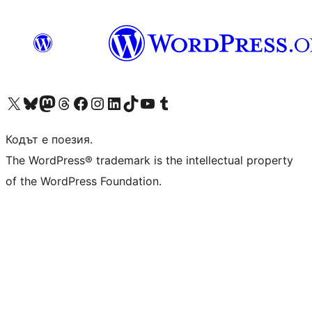
Visit our X (formerly Twitter) account
Visit our Bluesky account
Visit our Mastodon account
Visit our Threads account
Посетете нашата страница във Facebook
Посетете нашия профил в Instagram
Посетете нашия профил в LinkedIn
Visit our TikTok account
Visit our YouTube channel
Visit our Tumblr account
Кодът е поезия.
The WordPress® trademark is the intellectual property
of the WordPress Foundation.