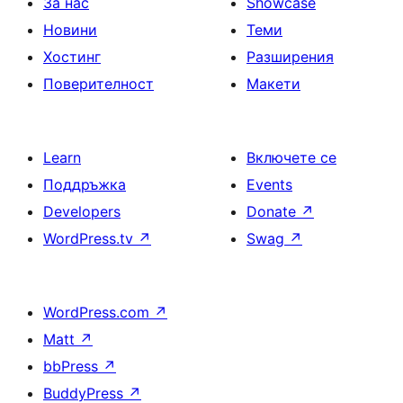
За нас
Showcase
Новини
Теми
Хостинг
Разширения
Поверителност
Макети
Learn
Включете се
Поддръжка
Events
Developers
Donate
↗
WordPress.tv
↗
Swag
↗
WordPress.com
↗
Matt
↗
bbPress
↗
BuddyPress
↗