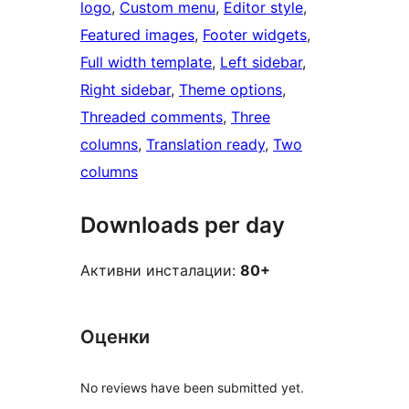
logo
, 
Custom menu
, 
Editor style
, 
Featured images
, 
Footer widgets
, 
Full width template
, 
Left sidebar
, 
Right sidebar
, 
Theme options
, 
Threaded comments
, 
Three
columns
, 
Translation ready
, 
Two
columns
Downloads per day
Активни инсталации:
80+
Оценки
No reviews have been submitted yet.