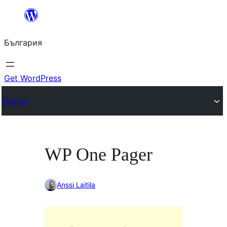
Към
съдържанието
България
Get WordPress
Themes
WP One Pager
Anssi Laitila