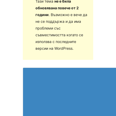
Тази тема
не е била
обновявана повече от 2
години
. Възможно е вече да
не се поддържа и да има
проблеми със
съвместимостта когато се
използва с последните
версии на WordPress.