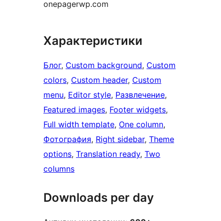
onepagerwp.com
Характеристики
Блог
, 
Custom background
, 
Custom
colors
, 
Custom header
, 
Custom
menu
, 
Editor style
, 
Развлечение
, 
Featured images
, 
Footer widgets
, 
Full width template
, 
One column
, 
Фотография
, 
Right sidebar
, 
Theme
options
, 
Translation ready
, 
Two
columns
Downloads per day