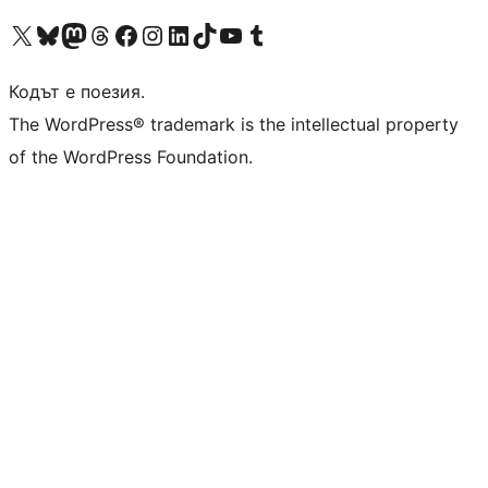
Visit our X (formerly Twitter) account
Visit our Bluesky account
Visit our Mastodon account
Visit our Threads account
Посетете нашата страница във Facebook
Посетете нашия профил в Instagram
Посетете нашия профил в LinkedIn
Visit our TikTok account
Visit our YouTube channel
Visit our Tumblr account
Кодът е поезия.
The WordPress® trademark is the intellectual property
of the WordPress Foundation.